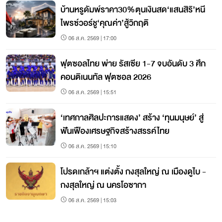
บ้านหรูดัมพ์ราคา30%ตุนเงินสด‘แสนสิริ’หนี
ไพรซ์วอร์ชู‘คุณค่า’สู้วิกฤติ
06 ส.ค. 2569 | 17:00
ฟุตซอลไทย พ่าย รัสเซีย 1-7 จบอันดับ 3 ศึก
คอนติเนนทัล ฟุตซอล 2026
06 ส.ค. 2569 | 15:51
‘เทศกาลศิลปะการแสดง’ สร้าง ‘ทุนมนุษย์’ สู่
ฟันเฟืองเศรษฐกิจสร้างสรรค์ไทย
06 ส.ค. 2569 | 15:10
โปรดเกล้าฯ แต่งตั้ง กงสุลใหญ่ ณ เมืองดูไบ -
กงสุลใหญ่ ณ นครโอซากา
06 ส.ค. 2569 | 15:03