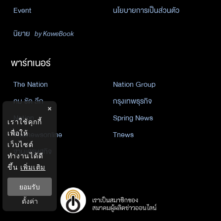
Event
นโยบายการเป็นส่วนตัว
นิยาย
by KaweBook
พาร์ทเนอร์
The Nation
Nation Group
คม ชัด ลึก
กรุงเทพธุรกิจ
×
Nation
Spring News
เราใช้คุกกี้
Thainewsonline
Tnews
เพื่อให้
เว็บไซต์
ฐานเศรษฐกิจ
ทำงานได้ดี
ขึ้น
เพิ่มเติม
ยอมรับ
ตั้งค่า