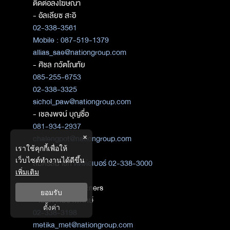
ติดต่อลงโฆษณา
- อัลเลียซ สะอิ
02-338-3561
Mobile : 087-519-1379
allias_sae@nationgroup.com
- ศิชล ภวัตโณทัย
085-255-6753
02-338-3325
sichol_paw@nationgroup.com
- เชลงพจน์ บุญซื่อ
081-934-2937
×
chalengpot@nationgroup.com
เราใช้คุกกี้เพื่อให้
เว็บไซต์ทำงานได้ดีขึ้น
สมัครสมาชิก
ติดต่อเบอร์ 02-338-3000
เพิ่มเติม
ติดต่อ Media Partners
ยอมรับ
- เมธิกา เมธาพิทักษ์
ตั้งค่า
02-338-3198
metika_met@nationgroup.com