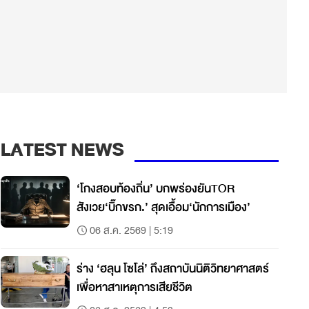
LATEST NEWS
‘โกงสอบท้องถิ่น’ บกพร่องยันTOR
สังเวย‘บิ๊กขรก.’ สุดเอื้อม‘นักการเมือง’
06 ส.ค. 2569 | 5:19
ร่าง ‘ฮลุน โซโล่’ ถึงสถาบันนิติวิทยาศาสตร์
เพื่อหาสาเหตุการเสียชีวิต