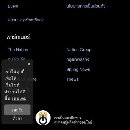
Event
นโยบายการเป็นส่วนตัว
นิยาย
by KaweBook
พาร์ทเนอร์
The Nation
Nation Group
คม ชัด ลึก
กรุงเทพธุรกิจ
×
Nation
Spring News
เราใช้คุกกี้
Thainewsonline
Tnews
เพื่อให้
เว็บไซต์
ฐานเศรษฐกิจ
ทำงานได้ดี
ขึ้น
เพิ่มเติม
ยอมรับ
ตั้งค่า