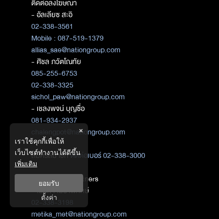
ติดต่อลงโฆษณา
- อัลเลียซ สะอิ
02-338-3561
Mobile : 087-519-1379
allias_sae@nationgroup.com
- ศิชล ภวัตโณทัย
085-255-6753
02-338-3325
sichol_paw@nationgroup.com
- เชลงพจน์ บุญซื่อ
081-934-2937
×
chalengpot@nationgroup.com
เราใช้คุกกี้เพื่อให้
เว็บไซต์ทำงานได้ดีขึ้น
สมัครสมาชิก
ติดต่อเบอร์ 02-338-3000
เพิ่มเติม
ติดต่อ Media Partners
ยอมรับ
- เมธิกา เมธาพิทักษ์
ตั้งค่า
02-338-3198
metika_met@nationgroup.com