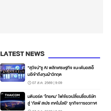
LATEST NEWS
“สุวัจน์”ชู AI พลิกเศรษฐกิจ แนะเดันอสเอ็
มอีเข้าถึงทุนฝ่าวิกฤต
07 ส.ค. 2569 | 9:09
มติบอร์ด ‘ไทยคม’ ไฟเขียวเปลี่ยนชื่อบริษัท
สู่ ’กัลฟ์ สเปซ เทคโนโลยี‘ รุกกิจการอวกาศ