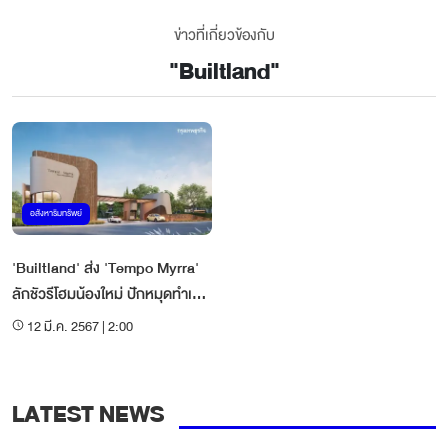
ข่าวที่เกี่ยวข้องกับ
"
Builtland
"
อสังหาริมทรัพย์
'Builtland' ส่ง 'Tempo Myrra'
ลักชัวรีโฮมน้องใหม่ ปักหมุดทำเล
ฮอต 'พระราม 5'
12 มี.ค. 2567 | 2:00
LATEST NEWS