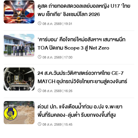
ดูสด ถ่ายทอดสดวอลเลย์บอลหญิง U17 'ไทย
พบ เช็กเกีย' ชิงแชมป์โลก 2026
08 ส.ค. 2569 | 19:31
'คาร์บอน' คือโจทย์ใหม่อสังหาฯ เสนาฯผนึก
TOA ปิดเกม Scope 3 สู่ Net Zero
08 ส.ค. 2569 | 17:00
24 ส.ค.วันประวัติศาสตร์อวกาศไทย CE-7
MATCH อุปกรณ์วิจัยไทยทะยานสู่ดวงจันทร์
08 ส.ค. 2569 | 16:26
ด่วน! ปภ. แจ้งเตือนน้ำท่วม อ.ปง จ.พะเยา
พื้นที่ริมคลอง-ลุ่มต่ำ รีบยกของขึ้นที่สูง
08 ส.ค. 2569 | 15:45