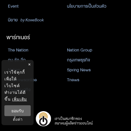
Event
นโยบายการเป็นส่วนตัว
นิยาย
by KaweBook
พาร์ทเนอร์
The Nation
Nation Group
คม ชัด ลึก
กรุงเทพธุรกิจ
×
Nation
Spring News
เราใช้คุกกี้
Thainewsonline
Tnews
เพื่อให้
เว็บไซต์
ฐานเศรษฐกิจ
ทำงานได้ดี
ขึ้น
เพิ่มเติม
ยอมรับ
ตั้งค่า