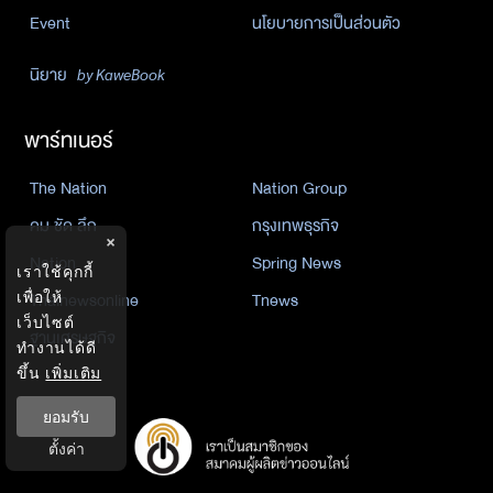
Event
นโยบายการเป็นส่วนตัว
นิยาย
by KaweBook
พาร์ทเนอร์
The Nation
Nation Group
คม ชัด ลึก
กรุงเทพธุรกิจ
×
Nation
Spring News
เราใช้คุกกี้
Thainewsonline
Tnews
เพื่อให้
เว็บไซต์
ฐานเศรษฐกิจ
ทำงานได้ดี
ขึ้น
เพิ่มเติม
ยอมรับ
ตั้งค่า