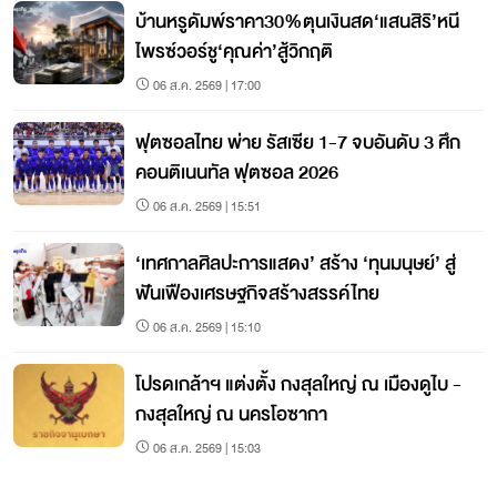
บ้านหรูดัมพ์ราคา30%ตุนเงินสด‘แสนสิริ’หนี
ไพรซ์วอร์ชู‘คุณค่า’สู้วิกฤติ
06 ส.ค. 2569 | 17:00
ฟุตซอลไทย พ่าย รัสเซีย 1-7 จบอันดับ 3 ศึก
คอนติเนนทัล ฟุตซอล 2026
06 ส.ค. 2569 | 15:51
‘เทศกาลศิลปะการแสดง’ สร้าง ‘ทุนมนุษย์’ สู่
ฟันเฟืองเศรษฐกิจสร้างสรรค์ไทย
06 ส.ค. 2569 | 15:10
โปรดเกล้าฯ แต่งตั้ง กงสุลใหญ่ ณ เมืองดูไบ -
กงสุลใหญ่ ณ นครโอซากา
06 ส.ค. 2569 | 15:03