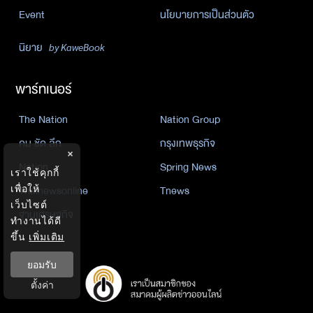
Event
นโยบายการเป็นส่วนตัว
นิยาย
by KaweBook
พาร์ทเนอร์
The Nation
Nation Group
คม ชัด ลึก
กรุงเทพธุรกิจ
×
Nation
Spring News
เราใช้คุกกี้
Thainewsonline
Tnews
เพื่อให้
เว็บไซต์
ฐานเศรษฐกิจ
ทำงานได้ดี
ขึ้น
เพิ่มเติม
ยอมรับ
ตั้งค่า