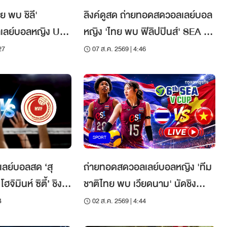
ย พบ ชิลี'
ลิงค์ดูสด ถ่ายทอดสดวอลเลย์บอล
เลย์บอลหญิง U17
หญิง 'ไทย พบ ฟิลิปปินส์' SEA V
26
Cup 2026
27
07 ส.ค. 2569 | 4:46
SPORT
เลย์บอลสด ‘สุ
ถ่ายทอดสดวอลเลย์บอลหญิง 'ทีม
จิมินห์ ซิตี้’ ชิงที่
ชาติไทย พบ เวียดนาม' นัดชิง
p 2026
SEA V Cup 2026
4
02 ส.ค. 2569 | 4:44