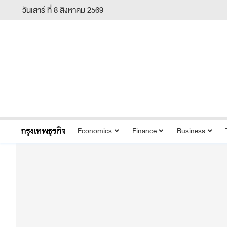
วันเสาร์ ที่ 8 สิงหาคม 2569
Economics
Finance
Business