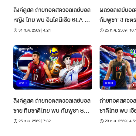
ลิงค์ดูสด ถ่ายทอดสดวอลเลย์บอล
ผลวอลเลย์บอลช
หญิง ไทย พบ อินโดนีเซีย SEA V
กัมพูชา' 3 เซต
Cup 2026
SEA V Cup 20
31 ก.ค. 2569 | 4:24
25 ก.ค. 2569 | 10:
SPORT
SPORT
ลิงค์ดูสด ถ่ายทอดสดวอลเลย์บอล
ถ่ายทอดสดวอลเ
ชาย ทีมชาติไทย พบ กัมพูชา SEA
ชาติไทย พบ เว
V Cup 2026
V Cup 2026
25 ก.ค. 2569 | 7:32
23 ก.ค. 2569 | 4:5