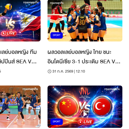
SPORT
ลย์บอลหญิง ทีม
ผลวอลเลย์บอลหญิง ไทย ชนะ
ิปปินส์ SEA V
อินโดนีเซีย 3-1 ประเดิม SEA V
ด
Cup 2026
5
31 ก.ค. 2569 | 12:10
SPORT