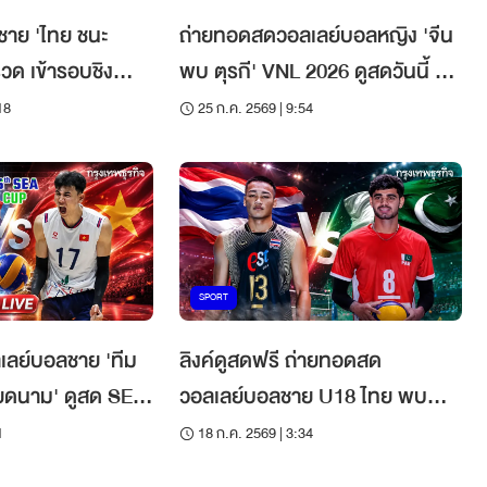
าย 'ไทย ชนะ
ถ่ายทอดสดวอลเลย์บอลหญิง 'จีน
รวด เข้ารอบชิง
พบ ตุรกี' VNL 2026 ดูสดวันนี้ 25
26
ก.ค.69
18
25 ก.ค. 2569 | 9:54
SPORT
ลย์บอลชาย 'ทีม
ลิงค์ดูสดฟรี ถ่ายทอดสด
ียดนาม' ดูสด SEA
วอลเลย์บอลชาย U18 ไทย พบ
ปากีสถาน ชิงแชมป์เอเชีย 2026
1
18 ก.ค. 2569 | 3:34