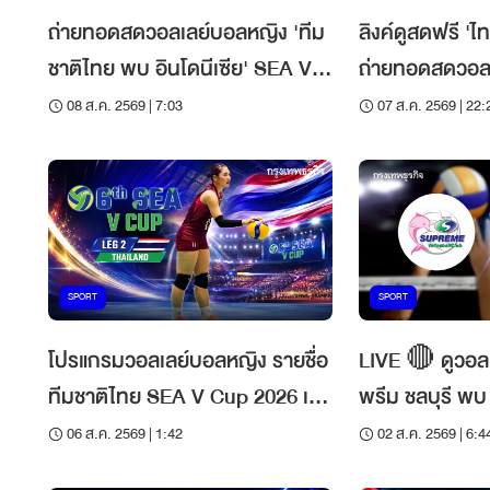
ถ่ายทอดสดวอลเลย์บอลหญิง 'ทีม
ลิงค์ดูสดฟรี 'ไท
ชาติไทย พบ อินโดนีเซีย' SEA V
ถ่ายทอดสดวอล
Cup 2026
ชิงแชมป์โลก 20
08 ส.ค. 2569 | 7:03
07 ส.ค. 2569 | 22:
SPORT
SPORT
โปรแกรมวอลเลย์บอลหญิง รายชื่อ
LIVE 🔴 ดูวอล
ทีมชาติไทย SEA V Cup 2026 เลก
พรีม ชลบุรี พบ โฮ
2 ที่ไทย
3 Formosa Cu
06 ส.ค. 2569 | 1:42
02 ส.ค. 2569 | 6:4