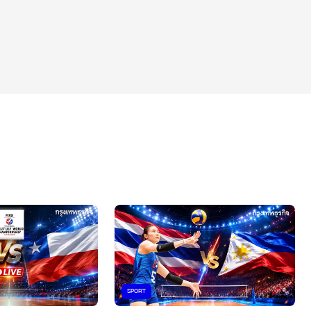
SPORT