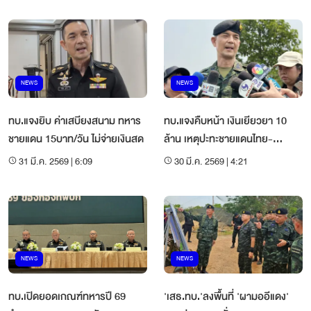
NEWS
NEWS
ทบ.แจงยิบ ค่าเสบียงสนาม ทหาร
ทบ.แจงคืบหน้า เงินเยียวยา 10
ชายแดน 15บาท/วัน ไม่จ่ายเงินสด
ล้าน เหตุปะทะชายแดนไทย-
กัมพูชา
31 มี.ค. 2569 | 6:09
30 มี.ค. 2569 | 4:21
NEWS
NEWS
ทบ.เปิดยอดเกณฑ์ทหารปี 69
'เสธ.ทบ.'ลงพื้นที่ 'ผามออีแดง'