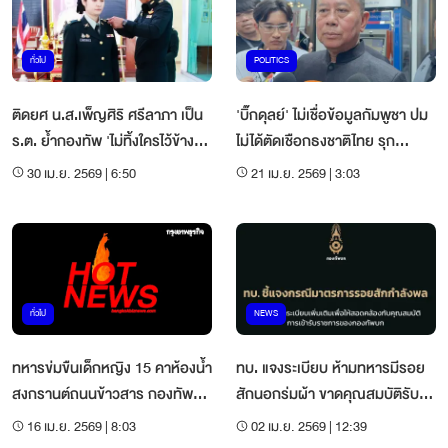
ทั่วไป
POLITICS
ติดยศ น.ส.เพ็ญศิริ ศรีลาภา เป็น
'บิ๊กดุลย์' ไม่เชื่อข้อมูลกัมพูชา ปม
ร.ต. ย้ำกองทัพ 'ไม่ทิ้งใครไว้ข้าง
ไม่ได้ตัดเชือกธงชาติไทย รุก
หลัง'
อธิปไตย
30 เม.ย. 2569 | 6:50
21 เม.ย. 2569 | 3:03
ทั่วไป
NEWS
ทหารข่มขืนเด็กหญิง 15 คาห้องน้ำ
ทบ. แจงระเบียบ ห้ามทหารมีรอย
สงกรานต์ถนนข้าวสาร กองทัพลั่น
สักนอกร่มผ้า ขาดคุณสมบัติรับ
เด็ดขาด
ราชการ
16 เม.ย. 2569 | 8:03
02 เม.ย. 2569 | 12:39