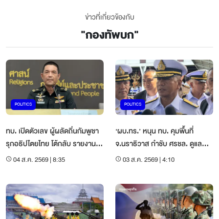
ข่าวที่เกี่ยวข้องกับ
"
กองทัพบก
"
POLITICS
POLITICS
ทบ. เปิดตัวเลข ผู้ผลัดถิ่นกัมพูชา
‘ผบ.ทร.’ หนุน ทบ. คุมพื้นที่
รุกอธิปไตยไทย โต้กลับ รายงานผู้
จ.นราธิวาส กำชับ ศรชล. ดูแล
แทนพิเศษ UN
ชายแดนทางน้ำ-ท่าเรือ
04 ส.ค. 2569 | 8:35
03 ส.ค. 2569 | 4:10