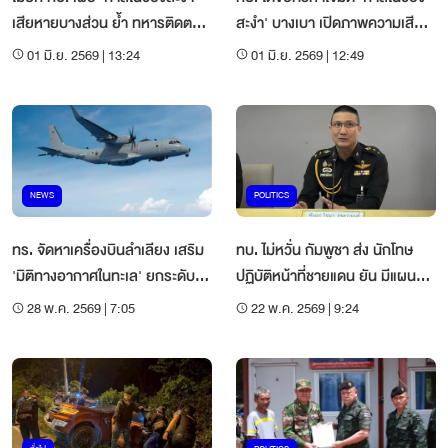
เสียหายบางส่วน ย้ำ ทหารติดตาม
สะงำ' บางเบา เปิดภาพความเสีย
ทุกความเคลื่อนไหว
หาย
01 มิ.ย. 2569 | 13:24
01 มิ.ย. 2569 | 12:49
NEWS
POLITICS
ทร. จัดหาเครื่องบินลำเลียง เสริม
ทบ. ไม่หวั่น กัมพูชา ส่ง นักโทษ
'มิติทางอากาศในทะเล' ยกระดับ
ปฏิบัติหน้าที่ชายแดน ยัน มีแผน
ลำเลียงพลรบ
รับมือ
28 พ.ค. 2569 | 7:05
22 พ.ค. 2569 | 9:24