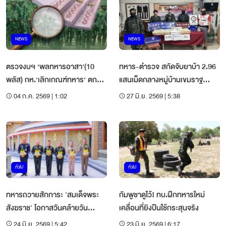
NEWS
NEWS
ตรวจงบฯ ‘พลทหารอาสา’(10
ทหาร-ตำรวจ สกัดจับยาบ้า 2.96
พลัส) กห.‘เลิกเกณฑ์ทหาร’ ตก
แสนเม็ดกลางหมู่บ้านเขมราฐ
ปลาบ่อเดิม
คนร้ายทิ้งรถเผ่นหนี
04 ก.ค. 2569 | 1:02
27 มิ.ย. 2569 | 5:38
ทั่วไป
ทั่วไป
ทหารถวายสักการะ 'สมเด็จพระ
กัมพูชาดูไว้! ทบ.ฝึกทหารใหม่
สังฆราช' โอกาสวันคล้ายวัน
เคลื่อนที่ยิงปืนใช้กระสุนจริง
ประสูติ
24 มิ.ย. 2569 | 5:42
23 มิ.ย. 2569 | 6:17