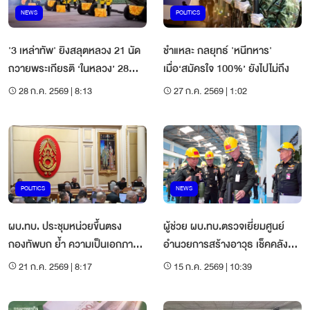
NEWS
POLITICS
'3 เหล่าทัพ' ยิงสลุตหลวง 21 นัด
ชำแหละ กลยุทธ์ 'หนีทหาร'
ถวายพระเกียรติ ‘ในหลวง’ 28
เมื่อ‘สมัครใจ 100%’ ยังไปไม่ถึง
ก.ค.
28 ก.ค. 2569 | 8:13
27 ก.ค. 2569 | 1:02
POLITICS
NEWS
ผบ.ทบ. ประชุมหน่วยขึ้นตรง
ผู้ช่วย ผบ.ทบ.ตรวจเยี่ยมศูนย์
กองทัพบก ย้ำ ความเป็นเอกภาพ
อำนวยการสร้างอาวุธ เช็คคลัง
ยึดมั่นอุดมการณ์
แสง จ.ลพบุรี
21 ก.ค. 2569 | 8:17
15 ก.ค. 2569 | 10:39