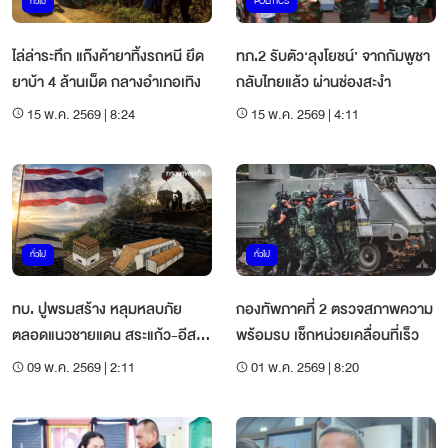
ทั่วไป
POLITICS
ไล่ล่าระทึก แก๊งค้ายาทิ้งรถหนี ยึด
ทภ.2 รับตัว‘ลุงโยชน์’ จากกัมพูชา
ยาบ้า 4 ล้านเม็ด กลางอำเภอเทิง
กลับไทยแล้ว ผ่านช่องสะงำ
15 พ.ค. 2569 | 8:24
15 พ.ค. 2569 | 4:11
ทั่วไป
ทั่วไป
ทบ. ปูพรมสร้าง หลุมหลบภัย
กองทัพภาคที่ 2 ตรวจสภาพความ
ตลอดแนวชายแดน สระแก้ว-อีสาน
พร้อมรบ เช็กหน่วยเคลื่อนที่เร็ว
ใต้ รับมือเหตุฉุกเฉิน
09 พ.ค. 2569 | 2:11
01 พ.ค. 2569 | 8:20