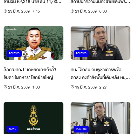
จำนวน 62,318 นาย รับ 11,000
สถาปนาความมั่นคงชายแดนพระ
บาท/เดือน
วิหาร
23 มี.ค. 2569 | 7:45
21 มี.ค. 2569 | 6:03
POLITICS
POLITICS
ล็อก‘มทภ.1’ เกษียณคาเก้าอี้?
ทบ. โต้กลับ กัมพูชาเคารพข้อ
จับตา‘โผทหาร’ โยกย้ายใหญ่
ตกลง คงกำลังพื้นที่เดิมหลัง หยุด
ยิง
21 มี.ค. 2569 | 1:03
19 มี.ค. 2569 | 2:27
NEWS
POLITICS