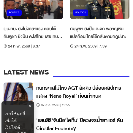
POLITICS
POLITICS
ผบ.ทบ. ยังไม่งัดยาแรง ตอบโต้
กัมพูชา ยิงปืน ค.ตก พลาญหิน
กัมพูชา ยิงปืน ค.ใส่ไทย เสธ ทบ.
แปดก้อน ไทยโต้กลับตามกฎปะทะ
ฮึ่ม อย่าให้เกิดซ้ำ
24 ก.พ. 2569 | 8:37
24 ก.พ. 2569 | 7:39
LATEST NEWS
ทนกระแสไม่ไหว AGT ลัดคิว ปล่อยคลิปการ
แสดง ‘Nene Royal’ ก่อนกำหนด
07 ส.ค. 2569 | 19:55
×
เราใช้คุกกี้
'แสนสิริ'จับมือ'ไดกิ้น' ปิดวงจรน้ำยาแอร์ ดัน
เพื่อให้
Circular Economy
เว็บไซต์