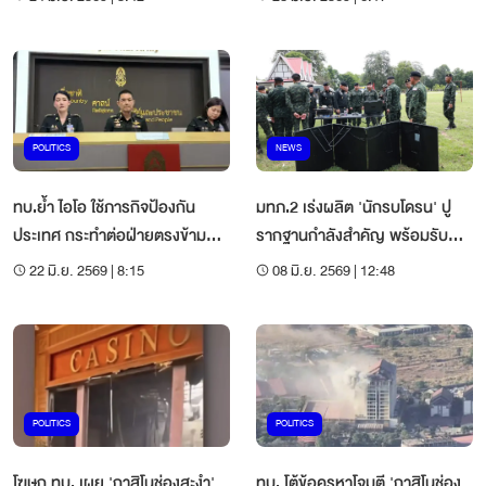
POLITICS
NEWS
ทบ.ย้ำ ไอโอ ใช้ภารกิจป้องกัน
มทภ.2 เร่งผลิต 'นักรบโดรน' ปู
ประเทศ กระทำต่อฝ่ายตรงข้าม
รากฐานกำลังสำคัญ พร้อมรับ
ไม่ใช่คนในประเทศ
ภารกิจทุกมิติ
22 มิ.ย. 2569 | 8:15
08 มิ.ย. 2569 | 12:48
POLITICS
POLITICS
โฆษก ทบ. เผย 'กาสิโนช่องสะงำ'
ทบ. โต้ข้อครหาโจมตี 'กาสิโนช่อง