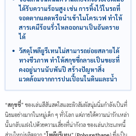
ได้รับความร้อนสูง เช่น การทิ้งไว้ในรถที่
จอดตากแดดหรือนำเข้าไมโครเวฟ ทำให้
สารเคมีร้อนรั่วไหลออกมาเป็นอันตราย
ได้
วัสดุโพลียูรีเทนไม่สามารถย่อยสลายได้
ทางชีวภาพ ทำให้สกุชชี่กลายเป็นขยะที่
คงอยู่นานนับพันปี สร้างปัญหาสิ่ง
แวดล้อมจากการปนเปื้อนในดินและน้ำ
“
สกุชชี่
” ของเล่นสีสันสดใสและผิวสัมผัสนุ่มนิ่มกำลังเป็นที่
นิยมอย่างมากในหมู่เด็ก ๆ ทั่วโลก แต่ภายใต้ความน่ารักเหล่า
นั้นกลับแฝงไปด้วยความเสี่ยงที่น่ากังวล ของเล่นประเภทนี้
ส่วนใหญ่ผลิตจาก “
โพลียูรีเทน
” (
Polyurethane
) ซึ่งเป็น