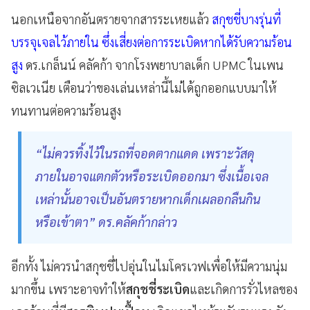
นอกเหนือจากอันตรายจากสารระเหยแล้ว
สกุชชี่บางรุ่นที่
บรรจุเจลไว้ภายใน ซึ่งเสี่ยงต่อการระเบิดหากได้รับความร้อน
สูง
ดร.เกล็นน์ คลัคก้า จากโรงพยาบาลเด็ก UPMC ในเพน
ซิลเวเนีย เตือนว่าของเล่นเหล่านี้ไม่ได้ถูกออกแบบมาให้
ทนทานต่อความร้อนสูง
“ไม่ควรทิ้งไว้ในรถที่จอดตากแดด เพราะวัสดุ
ภายในอาจแตกตัวหรือระเบิดออกมา ซึ่งเนื้อเจล
เหล่านั้นอาจเป็นอันตรายหากเด็กเผลอกลืนกิน
หรือเข้าตา” ดร.คลัคก้ากล่าว
อีกทั้ง ไม่ควรนำสกุชชี่ไปอุ่นในไมโครเวฟเพื่อให้มีความนุ่ม
มากขึ้น เพราะอาจทำให้
สกุชชี่ระเบิด
และเกิดการรั่วไหลของ