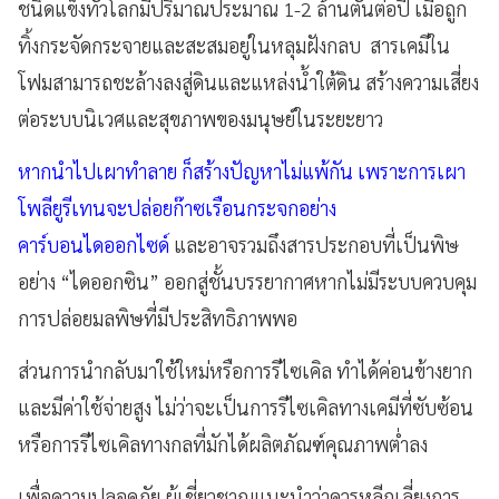
ชนิดแข็งทั่วโลกมีปริมาณประมาณ 1-2 ล้านตันต่อปี เมื่อถูก
ทิ้งกระจัดกระจายและสะสมอยู่ในหลุมฝังกลบ สารเคมีใน
โฟมสามารถชะล้างลงสู่ดินและแหล่งน้ำใต้ดิน สร้างความเสี่ยง
ต่อระบบนิเวศและสุขภาพของมนุษย์ในระยะยาว
หากนำไปเผาทำลาย ก็สร้างปัญหาไม่แพ้กัน เพราะการเผา
โพลียูรีเทนจะปล่อยก๊าซเรือนกระจกอย่าง
คาร์บอนไดออกไซด์
และอาจรวมถึงสารประกอบที่เป็นพิษ
อย่าง “ไดออกซิน” ออกสู่ชั้นบรรยากาศหากไม่มีระบบควบคุม
การปล่อยมลพิษที่มีประสิทธิภาพพอ
ส่วนการนำกลับมาใช้ใหม่หรือการรีไซเคิล ทำได้ค่อนข้างยาก
และมีค่าใช้จ่ายสูง ไม่ว่าจะเป็นการรีไซเคิลทางเคมีที่ซับซ้อน
หรือการรีไซเคิลทางกลที่มักได้ผลิตภัณฑ์คุณภาพต่ำลง
เพื่อความปลอดภัย ผู้เชี่ยวชาญแนะนำว่าควรหลีกเลี่ยงการ