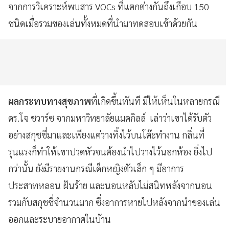
จากการวิเคราะห์พบสาร VOCs ที่แตกต่างกันถึงเกือบ 150
ชนิดเมื่อรวมของเล่นทั้งหมดที่นำมาทดสอบเข้าด้วยกัน
ผลกระทบทางสุขภาพ
ที่เกิดขึ้นทันที มีให้เห็นในหลายกรณี
ดร.โจ ชวาร์ซ จากมหาวิทยาลัยแมคกิลล์ เล่าว่าเขาได้รับตัว
อย่างสกุชชี่มาและเพียงแค่วางทิ้งไว้บนโต๊ะทำงาน กลิ่นที่
รุนแรงก็ทำให้เขาปวดหัวจนต้องนำไปวางไว้นอกห้อง ยิ่งไป
กว่านั้น ยังมีรายงานกรณีเด็กหญิงตัวเล็ก ๆ มีอาการ
ประสาทหลอน ฝันร้าย และนอนหลับไม่สนิทหลังจากนอน
รวมกับสกุชชี่จำนวนมาก ซึ่งอาการหายไปหลังจากนำของเล่น
ออกและระบายอากาศในบ้าน