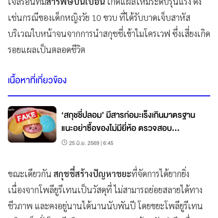
เจลร้อนที่มี
สารพิษปนเปื้อน
เกิดแผลไหม้ระดับรุนแรง ดัง
เช่นกรณีของเด็กหญิงวัย 10 ขวบ ที่ได้รับบาดเจ็บสาหัส
บริเวณใบหน้าจนจากการนำสกุชชี่เข้าไมโครเวฟ ซึ่งเสี่ยงเกิด
รอยแผลเป็นตลอดชีวิต
เนื้อหาที่เกี่ยวข้อง
‘สกุชชี่ปลอม’ มีสารก่อมะเร็งเกินมาตรฐาน
แนะอย่าซื้อของไม่มียี่ห้อ ตรวจสอบ
เครื่องหมายความปลอดภัย
25 มิ.ย. 2569 | 6:45
ขณะเดียวกัน
สกุชชี่สร้างปัญหาขยะ
ที่จัดการได้ยากยิ่ง
เนื่องจากโพลียูรีเทนเป็นวัสดุที่ ไม่สามารถย่อยสลายได้ทาง
ชีวภาพ และคงอยู่นานได้นานนับพันปี โดยขยะโพลียูรีเทน