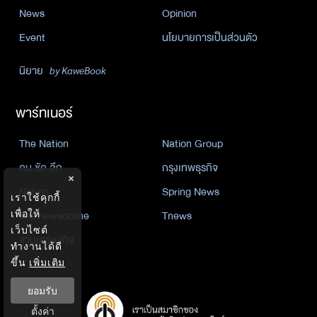
News
Opinion
Event
นโยบายการเป็นส่วนตัว
นิยาย
by KaweBook
พาร์ทเนอร์
The Nation
Nation Group
คม ชัด ลึก
กรุงเทพธุรกิจ
×
Nation
Spring News
เราใช้คุกกี้
Thainewsonline
Tnews
เพื่อให้
เว็บไซต์
ฐานเศรษฐกิจ
ทำงานได้ดี
ขึ้น
เพิ่มเติม
ยอมรับ
ตั้งค่า