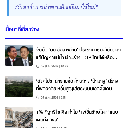
สร้างกลไกการนำพลาสติกกลับมาใช้ใหม่”
เนื้อหาที่เกี่ยวข้อง
จับมือ ‘มิน อ่อง หล่าย’ ประธานาธิบดีเมียนมา
แก้ปัญหาแม่น้ำ ผ่านร่าง TOR ไทยได้หรือ
เสีย?
05 ส.ค. 2569 | 10:39
‘สิงคโปร์’ ล่ารายชื่อ ค้านถาง ‘ป่ามาจู’ สร้าง
ที่พักอาศัย หวั่นสูญเสียระบบนิเวศดั้งเดิม
05 ส.ค. 2569 | 8:51
1% ที่ถูกรีไซเคิล ทำไม 'แฟชั่นรักษ์โลก' แบบ
เดิมถึง 'พัง'