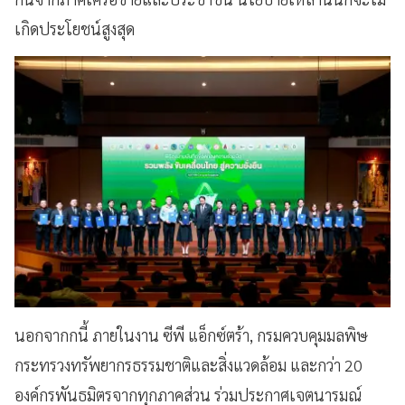
เกิดประโยชน์สูงสุด
นอกจากกนี้ ภายในงาน ซีพี แอ็กซ์ตร้า, กรมควบคุมมลพิษ
กระทรวงทรัพยากรธรรมชาติและสิ่งแวดล้อม และกว่า 20
องค์กรพันธมิตรจากทุกภาคส่วน ร่วมประกาศเจตนารมณ์