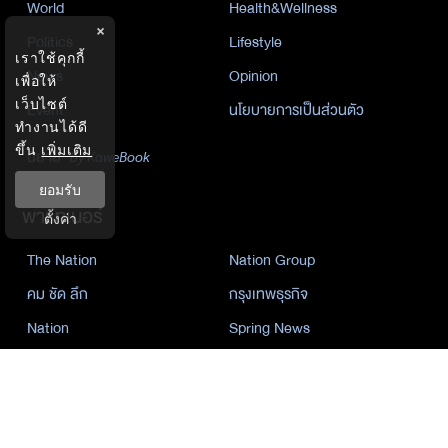
World
Health&Wellness
×
Politics
Lifestyle
เราใช้คุกกี้
News
Opinion
เพื่อให้
เว็บไซต์
Event
นโยบายการเป็นส่วนตัว
ทำงานได้ดี
ขึ้น
เพิ่มเติม
นิยาย
by KaweBook
ยอมรับ
พาร์ทเนอร์
ตั้งค่า
The Nation
Nation Group
คม ชัด ลึก
กรุงเทพธุรกิจ
Nation
Spring News
Thainewsonline
Tnews
ฐานเศรษฐกิจ