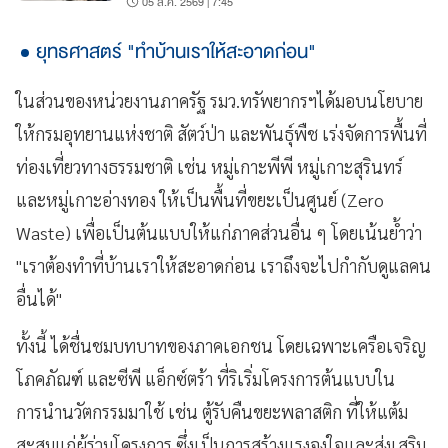
05 ส.ค. 2569 | 7:45
ยุทธศาสตร์ "ทำบ้านเราให้สะอาดก่อน"
ในส่วนของหน่วยงานภาครัฐ รมว.ทรัพยากรฯได้มอบนโยบาย
ให้กรมอุทยานแห่งชาติ สัตว์ป่า และพันธุ์พืช เร่งจัดการพื้นที่
ท่องเที่ยวทางธรรมชาติ เช่น หมู่เกาะพีพี หมู่เกาะสุรินทร์
และหมู่เกาะอ่างทอง ให้เป็นพื้นที่ขยะเป็นศูนย์ (Zero
Waste) เพื่อเป็นต้นแบบให้แก่ภาคส่วนอื่น ๆ โดยเน้นย้ำว่า
"เราต้องทำที่บ้านเราให้สะอาดก่อน เราถึงจะไปกำกับดูแลคน
อื่นได้"
ทั้งนี้ ได้ชื่นชมบทบาทของภาคเอกชน โดยเฉพาะเครือเจริญ
โภคภัณฑ์ และซีพี แอ็กซ์ตร้า ที่ริเริ่มโครงการต้นแบบใน
การนำนวัตกรรมมาใช้ เช่น ตู้รับคืนขยะพลาสติก ที่ให้แต้ม
สะสมแก่ผู้ร่วมโครงการ ซึ่งเป็นการสร้างแรงจูงใจและส่งเสริม