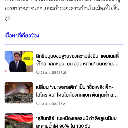
บรรยากาศภายนอก และสร้างวงจรความร้อนในเมืองที่ไม่สิ้น
สุด
เนื้อหาที่เกี่ยวข้อง
สิทธิมนุษยชนฐานของความยั่งยืน 'แอมเนสตี้
จี้ไทย' เลิกหนุน 'มิน อ่อง หล่าย' บนคราบ
เลือดเมียนมา
08 ส.ค. 2569 | 7:26
เปลี่ยน ‘ขยะพลาสติก’ เป็น ‘เชื้อเพลิงเจ็ท-
ไฮโดรเจน’ โดยไม่ต้องคัดแยก ต้นทุนต่ำ ลด
คาร์บอน 80%
08 ส.ค. 2569 | 5:21
‘จุลินทรีย์’ ในเหมืองเยอรมนี กำจัดยูเรเนียม
ละลายน้ำได้ 96% ใน 130 วัน