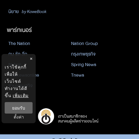
นิยาย
by KaweBook
พาร์ทเนอร์
The Nation
Nation Group
คม ชัด ลึก
กรุงเทพธุรกิจ
×
Nation
Spring News
เราใช้คุกกี้
Thainewsonline
Tnews
เพื่อให้
เว็บไซต์
ฐานเศรษฐกิจ
ทำงานได้ดี
ขึ้น
เพิ่มเติม
ยอมรับ
ตั้งค่า