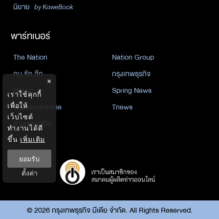
นิยาย
by KaweBook
พาร์ทเนอร์
The Nation
Nation Group
คม ชัด ลึก
กรุงเทพธุรกิจ
×
Nation
Spring News
เราใช้คุกกี้
เพื่อให้
Thainewsonline
Tnews
เว็บไซต์
ฐานเศรษฐกิจ
ทำงานได้ดี
ขึ้น
เพิ่มเติม
ยอมรับ
ตั้งค่า
©
2026
กรุงเทพธุรกิจ มีเดีย จำกัด. All Rights Reserved.