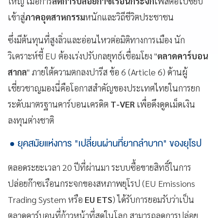
ใหญ่ เมื่อการ
ลดการปล่อยก๊าซเรือนกระจก
เฟสต่อไปขยับ
เข้าสู่
ภาคอุตสาหกรรม
หนักและวิถีชีวิตประชาชน
ซึ่งมีต้นทุนที่สูงลิ่วและอ่อนไหวต่อมิติทางการเมือง นัก
วิเคราะห์ชี้ EU ต้องเร่งปรับกลยุทธ์เชื่อมโยง "
ตลาดคาร์บอน
สากล
" ภายใต้ความตกลงปารีส ข้อ 6 (Article 6) ด้านผู้
เชี่ยวชาญมองนี่คือโอกาสสำคัญของประเทศไทยในการยก
ระดับมาตรฐานคาร์บอนเครดิต
T-VER
เพื่อดึงดูดเม็ดเงิน
ลงทุนต่างชาติ
ยุคสมัยแห่งการ "เปลี่ยนผ่านที่ยากลำบาก" ของยุโรป
ตลอดระยะเวลา 20 ปีที่ผ่านมา ระบบซื้อขายสิทธิ์ในการ
ปล่อยก๊าซเรือนกระจกของสหภาพยุโรป (EU Emissions
Trading System หรือ
EU ETS
) ได้รับการยอมรับว่าเป็น
ตลาดคาร์บอนที่ก้าวหน้าที่สุดในโลก สามารถลดการปล่อย