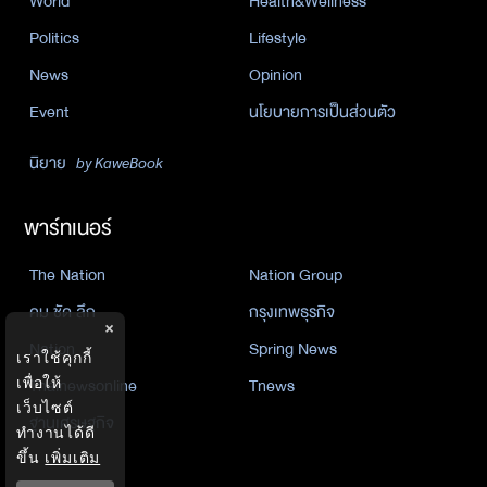
World
Health&Wellness
Politics
Lifestyle
News
Opinion
Event
นโยบายการเป็นส่วนตัว
นิยาย
by KaweBook
พาร์ทเนอร์
The Nation
Nation Group
คม ชัด ลึก
กรุงเทพธุรกิจ
×
Nation
Spring News
เราใช้คุกกี้
เพื่อให้
Thainewsonline
Tnews
เว็บไซต์
ฐานเศรษฐกิจ
ทำงานได้ดี
ขึ้น
เพิ่มเติม