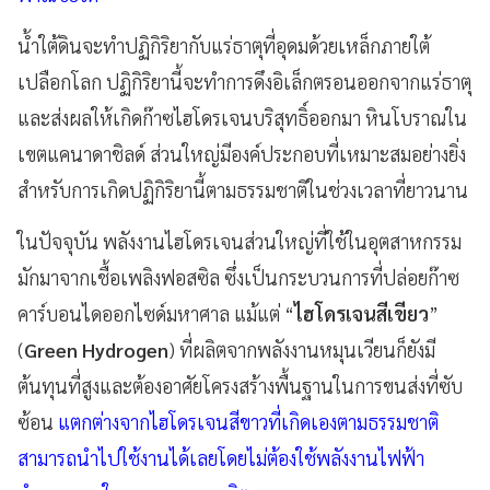
น้ำใต้ดินจะทำปฏิกิริยากับแร่ธาตุที่อุดมด้วยเหล็กภายใต้
เปลือกโลก ปฏิกิริยานี้จะทำการดึงอิเล็กตรอนออกจากแร่ธาตุ
และส่งผลให้เกิดก๊าซไฮโดรเจนบริสุทธิ์ออกมา หินโบราณใน
เขตแคนาดาชิลด์ ส่วนใหญ่มีองค์ประกอบที่เหมาะสมอย่างยิ่ง
สำหรับการเกิดปฏิกิริยานี้ตามธรรมชาติในช่วงเวลาที่ยาวนาน
ในปัจจุบัน พลังงานไฮโดรเจนส่วนใหญ่ที่ใช้ในอุตสาหกรรม
มักมาจากเชื้อเพลิงฟอสซิล ซึ่งเป็นกระบวนการที่ปล่อยก๊าซ
คาร์บอนไดออกไซด์มหาศาล แม้แต่ “
ไฮโดรเจนสีเขียว
”
(
Green Hydrogen
) ที่ผลิตจากพลังงานหมุนเวียนก็ยังมี
ต้นทุนที่สูงและต้องอาศัยโครงสร้างพื้นฐานในการขนส่งที่ซับ
ซ้อน
แตกต่างจากไฮโดรเจนสีขาวที่เกิดเองตามธรรมชาติ
สามารถนำไปใช้งานได้เลยโดยไม่ต้องใช้พลังงานไฟฟ้า