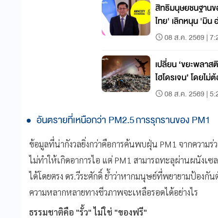
สิทธิมนุษยชนฐานของ
ไทย' เลิกหนุน 'มิน
เมียนมา
08 ส.ค. 2569 | 7:
เปลี่ยน ‘ขยะพลาสติก
ไฮโดรเจน’ โดยไม่ต
คาร์บอน 80%
08 ส.ค. 2569 | 5:
อันตรายที่เหนือกว่า PM2.5 การรุกรานของ PM1
ข้อมูลที่น่ากังวลยิ่งกว่าคือการค้นพบฝุ่น PM1 จากความร
ไม่ทำให้เกิดอาการไอ แต่ PM1 สามารถทะลุผ่านผนังเซล
ได้โดยตรง ดร.วีระศักดิ์ ย้ำว่าหากมนุษย์ที่พยายามป้องกันตั
ความหลากหลายทางชีวภาพจะเหลือรอดได้อย่างไร
ธรรมชาติคือ "รั้ว" ไม่ใช่ "ของฟรี"