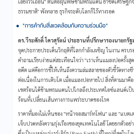
เลี้ยงวัวเถื่อน" ต้นตอฝุ่นพิษข้ามพรมแดน ย้ำชัดเศรษฐกิ
ธรรมชาติ" พังทลาย ธุรกิจระดับโลกก็ไร้ทางรอด
"การค้ากับสิ่งแวดล้อมกับความร่วมมือ"
ดร.วีระศักดิ์ โควสุรัตน์ ประธานที่ปรึกษารองนายกร
จุดประกายประเด็นวิกฤติที่โลกกำลังเผชิญ ในงาน ครบร
คำถามเรียบง่ายแต่สะเทือนใจว่า "เราเห็นแมลงปอครั้งสุดท้
อดีต แต่คือการชี้ให้เห็นถึงความล่มสลายของตัวชี้วัดท
ต่อเนื่องในการเติบโต เมื่อแมลงปอหายไป สิ่งที่ตามมาคือก
เขตร้อนได้ข้ามพรมแดนไปไกลถึงประเทศไอซ์แลนด์เป็นคร
ร้อนที่เปลี่ยนเส้นทางการแพร่ระบาดของโรค
ราคาที่มองไม่เห็นของ "หน้าจอสมาร์ทโฟน" และ "แบตเตอรี
เจ็บปวดหลังความรุ่งเรืองของยุคเทคโนโลยี โดยยกตัวอย่
ซึ่งเป็นแหล่งแร่แรร์เอิร์ธ (Rare Earth) ที่ใหญ่ที่สุดในโ