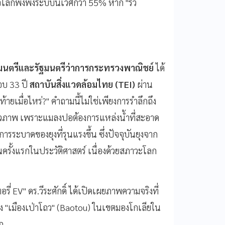
จโลกพึ่งพิงระบบนิเวศกว่า 55% หาก "รั้ว
ัฐมนตรีและรัฐมนตรีว่าการกระทรวงพาณิชย์
ได้
อบ 33 ปี
สถาบันสิ่งแวดล้อมไทย (TEI)
ผ่าน
ายเมื่อไหร่?" คำถามนี้ไม่ใช่เพียงการรำลึกถึง
างชีวภาพ เพราะแมลงปอต้องการแหล่งน้ำที่สะอาด
ารระบาดของยุงที่รุนแรงขึ้น ซึ่งปัจจุบันยุงจาก
ั้งแรกในประวัติศาสตร์ เนื่องด้วยสภาวะโลก
่ EV" ดร.วีระศักดิ์ ได้เปิดเผยภาพความจริงที่
าง "เมืองเป่าโถว" (Baotou) ในเขตมองโกเลียใน
ลก