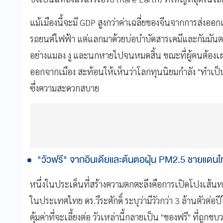
แม้เมืองนี้จะมี GDP สูงกว่าค่าเฉลี่ยของจีนจากการส่งอ
รถยนต์ไฟฟ้า แต่แลกมาด้วยบ่อบำบัดสารเคมีและกัมมันตภาพ
อย่างแมลง งู และนกหายไปจนหมดสิ้น ขณะที่ผู้คนต้องเผ
ออกจากเมือง สะท้อนให้เห็นว่าโลกทุนนิยมกำลัง "ทำเป็
ซึ่งความสะดวกสบาย
"วัวฟรี" จากอินเดียและต้นตอฝุ่น PM2.5 ชายแดน
หนึ่งในประเด็นที่สร้างความตกตะลึงคือการเปิดโปงเส้นทาง 
ในประเทศไทย ดร.วีระศักดิ์ ระบุว่ามีวัวกว่า 3 ล้านตัวต่อป
คุ้มค่าที่จะเลี้ยงต่อ วัวเหล่านี้กลายเป็น "ของฟรี" ที่ถ