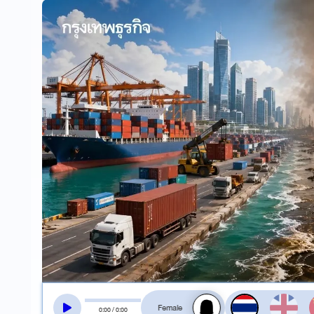
สลับเสียงอ่าน
0
:
00
/
0
:
00