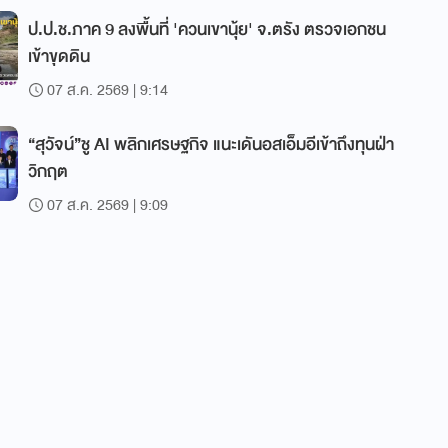
ป.ป.ช.ภาค 9 ลงพื้นที่ 'ควนเขานุ้ย' จ.ตรัง ตรวจเอกชน
เข้าขุดดิน
07 ส.ค. 2569 | 9:14
“สุวัจน์”ชู AI พลิกเศรษฐกิจ แนะเดันอสเอ็มอีเข้าถึงทุนฝ่า
วิกฤต
07 ส.ค. 2569 | 9:09