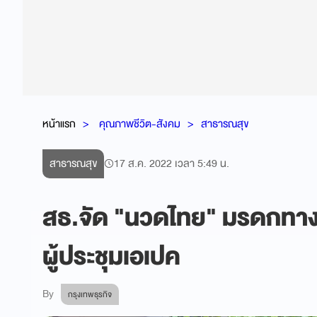
หน้าแรก
คุณภาพชีวิต-สังคม
สาธารณสุข
สาธารณสุข
17 ส.ค. 2022 เวลา 5:49 น.
สธ.จัด "นวดไทย" มรดกทา
ผู้ประชุมเอเปค
By
กรุงเทพธุรกิจ