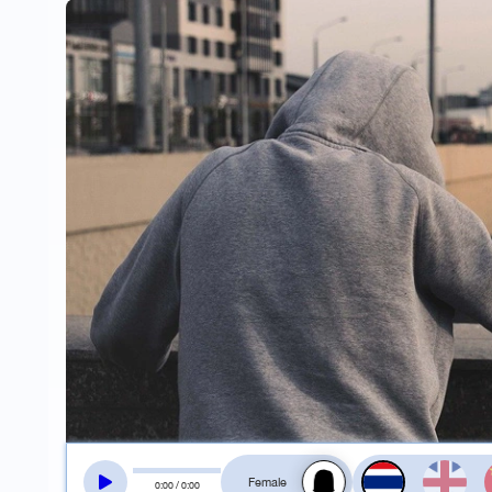
สลับเสียงอ่าน
0
:
00
/
0
:
00