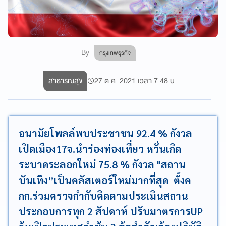
By
กรุงเทพธุรกิจ
สาธารณสุข
27 ต.ค. 2021 เวลา 7:48 น.
อนามัยโพลล์พบประชาชน 92.4 % กังวล
เปิดเมือง17จ.นำร่องท่องเที่ยว หวั่นเกิด
ระบาดระลอกใหม่ 75.8 % กังวล "สถาน
บันเทิง”เป็นคลัสเตอร์ใหม่มากที่สุด ตั้งค
กก.ร่วมตรวจกำกับติดตามประเมินสถาน
ประกอบการทุก 2 สัปดาห์ ปรับมาตรการUP