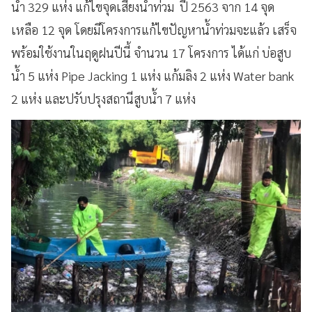
น้ำ 329 แห่ง แก้ไขจุดเสี่ยงน้ำท่วม ปี 2563 จาก 14 จุด
เหลือ 12 จุด โดยมีโครงการแก้ไขปัญหาน้ำท่วมจะแล้ว เสร็จ
พร้อมใช้งานในฤดูฝนปีนี้ จำนวน 17 โครงการ ได้แก่ บ่อสูบ
น้ำ 5 แห่ง Pipe Jacking 1 แห่ง แก้มลิง 2 แห่ง Water bank
2 แห่ง และปรับปรุงสถานีสูบน้ำ 7 แห่ง