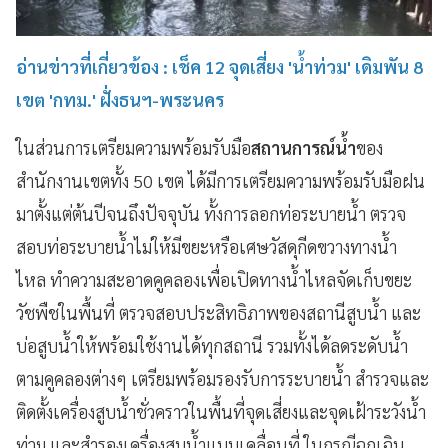
อ่านข่าวที่เกี่ยวข้อง : เช็ค 12 จุดเสี่ยง 'น้ำท่วม' เดิมพัน 8
เขต 'กทม.' ฝั่งธนฯ-พระนคร
ในส่วนการเตรียมความพร้อมรับมือ
สถานการณ์น้ำ
ของ
สำนักงานเขตทั้ง 50 เขต ได้มีการเตรียมความพร้อมรับมือฝน
มาตั้งแต่ต้นปีจนถึงปัจจุบัน ทั้งการลอกท่อระบายน้ำ ตรวจ
สอบท่อระบายน้ำไม่ให้มีขยะหรือเศษวัสดุกีดขวางทางน้ำ
ไหล ทำความสะอาดคูคลองเพื่อเปิดทางน้ำไหลจัดเก็บขยะ
วัชพืชในพื้นที่ ตรวจสอบประสิทธิภาพของสถานีสูบน้ำ และ
บ่อสูบน้ำให้พร้อมใช้งานได้ทุกสถานี รวมทั้งได้ลดระดับน้ำ
ตามคูคลองต่างๆ เตรียมพร้อมรองรับการระบายน้ำ สำรวจและ
ติดตั้งเครื่องสูบน้ำชั่วคราวในพื้นที่จุดเสี่ยงและจุดเฝ้าระวังน้ำ
ท่วม และสำรองเครื่องสูบน้ำแบบเคลื่อนที่ ในกรณีฉุกเฉิน