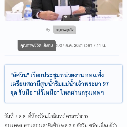
By
กรุงเทพธุรกิจ
คุณภาพชีวิต-สังคม
07 ต.ค. 2021 เวลา 7:11 น.
"อัศวิน" เรียกประชุมหน่วยงาน กทม.สั่ง
เตรียมสถานีสูบน้ำริมแม่น้ำเจ้าพระยา 97
จุด รับมือ "นำ้เหนือ" ไหลผ่านกรุงเทพฯ
วันที่ 7 ต.ค. ที่ห้องรัตนโกสินทร์ ศาลาว่าการ
กรุงเทพมหานคร (เสาชิงช้า) พล.ต.อ.อัศวิน ขวัญเมือง ผู้ว่า