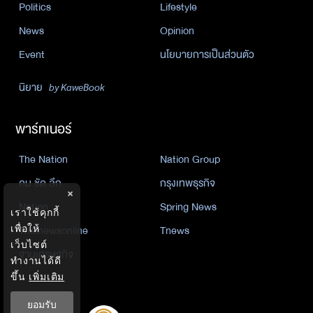
Politics
Lifestyle
News
Opinion
Event
นโยบายการเป็นส่วนตัว
นิยาย
by KaweBook
พาร์ทเนอร์
The Nation
Nation Group
คม ชัด ลึก
กรุงเทพธุรกิจ
×
Nation
Spring News
เราใช้คุกกี้
Thainewsonline
Tnews
เพื่อให้
เว็บไซต์
ฐานเศรษฐกิจ
ทำงานได้ดี
ขึ้น
เพิ่มเติม
ยอมรับ