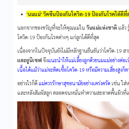
'นมแม่' วัคซีนป้องกันโควิด-19 ป้องกันโรคได้ดีที่
นอกจากของขวัญที่จะให้คุณแม่ใน
วันแม่แห่งชาติ
แล้ว ร
โควิด-19 ป้องกันโรคต่างๆ แก่ลูกได้ดีที่สุด
เนื่องจากในปัจจุบันยังไม่มีหลักฐานยืนยันว่าโควิด-19
สา
และยูนิเซฟ
จึง
แนะนำให้แม่เลี้ยงลูกด้วยนมแม่อย่างต
เนื้อได้แม้ว่าแม่จะติดเชื้อโควิด-
19
หรือมีความเสี่ยงสูงก็
อย่างไรก็ดี
แม่ควรรักษาสุขอนามัยอย่างเคร่งครัด
เช่น ใส่
และหลังสัมผัสลูก ตลอดจนหมั่นทำความสะอาดพื้นผิวที่แม่