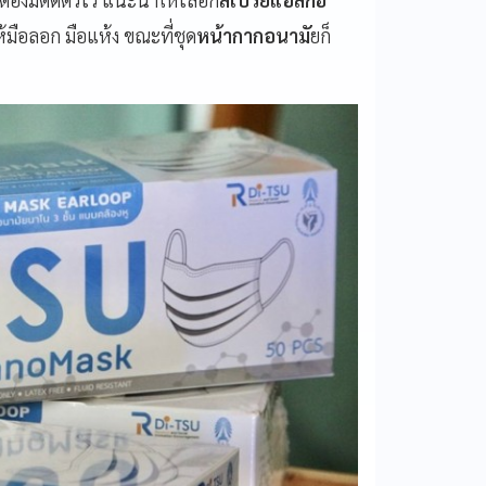
้มือลอก มือแห้ง ขณะที่ชุด
หน้ากากอนามั
ยก็