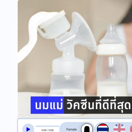
สลับเสียงอ่าน
0
:
00
/
0
:
00