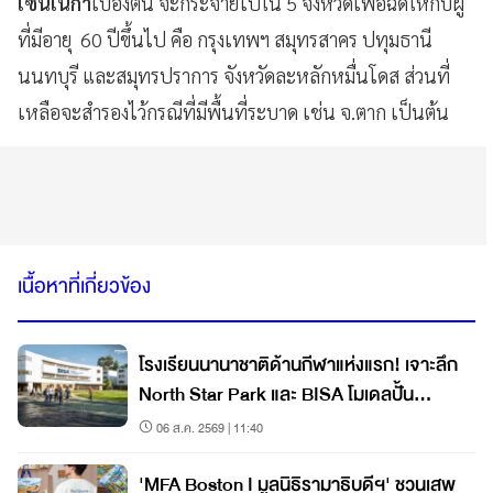
เซนเนก้า
เบื้องต้น จะกระจายไปใน 5 จังหวัดเพื่อฉีดให้กับผู้
ที่มีอายุ 60 ปีขึ้นไป คือ กรุงเทพฯ สมุทรสาคร ปทุมธานี
นนทบุรี และสมุทรปราการ จังหวัดละหลักหมื่นโดส ส่วนที่
เหลือจะสำรองไว้กรณีที่มีพื้นที่ระบาด เช่น จ.ตาก เป็นต้น
เนื้อหาที่เกี่ยวข้อง
โรงเรียนนานาชาติด้านกีฬาแห่งแรก! เจาะลึก
North Star Park และ BISA โมเดลปั้น
นักกีฬาแนวใหม่
06 ส.ค. 2569 | 11:40
'MFA Boston I มูลนิธิรามาธิบดีฯ' ชวนเสพ