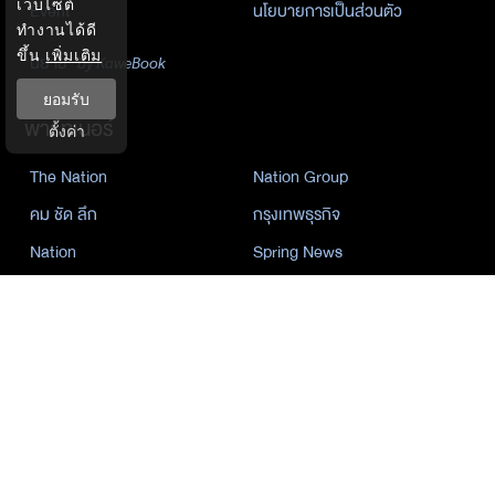
เว็บไซต์
Event
นโยบายการเป็นส่วนตัว
ทำงานได้ดี
ขึ้น
เพิ่มเติม
นิยาย
by KaweBook
ยอมรับ
พาร์ทเนอร์
ตั้งค่า
The Nation
Nation Group
คม ชัด ลึก
กรุงเทพธุรกิจ
Nation
Spring News
Thainewsonline
Tnews
ฐานเศรษฐกิจ