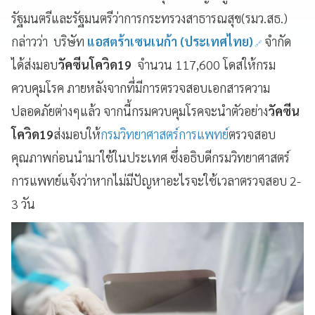
รัฐมนตรีและรัฐมนตรีว่าการกระทรวงสาธารณสุข(รมว.สธ.)
กล่าวว่า บริษัท
แอสตร้าเซนเนก้า (ประเทศไทย)
จำกัด
ได้ส่งมอบ
วัคซีนโควิด19
จำนวน 117,600 โดสให้กรม
ควบคุมโรค ภายหลังจากที่มีการตรวจสอบเอกสารความ
ปลอดภัยต่างๆแล้ว จากนี้กรมควบคุมโรคจะนำตัวอย่าง
วัคซีน
โควิด19
ส่งมอบให้
กรมวิทยาศาสตร์การแพทย์
ตรวจสอบ
คุณภาพก่อนนำมาใช้ในประเทศ ซึ่งอธิบดีกรมวิทยาศาสตร์
การแพทย์แจ้งว่าหากไม่มีปัญหาอะไรจะใช้เวลาตรวจสอบ 2-
3 วัน