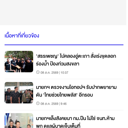
เนื้อหาที่เกี่ยวข้อง
'สรรเพชญ' ไปคลองอู่ตะเภา สั่งเร่งขุดลอก
ร่องน้ำ ป้องท่วมสงขลา
08 ส.ค. 2569 | 10:37
นายกฯ ตรวจงานโอทอปฯ รับปากพยายาม
ดัน 'ไทยช่วยไทยพลัส' อีกรอบ
08 ส.ค. 2569 | 9:46
นายกฯเล็งสังคยนา กม.ปืน ไม่ใช่ จนท.ห้าม
พก ดูแลผู้บาดเจ็บเต็มที่