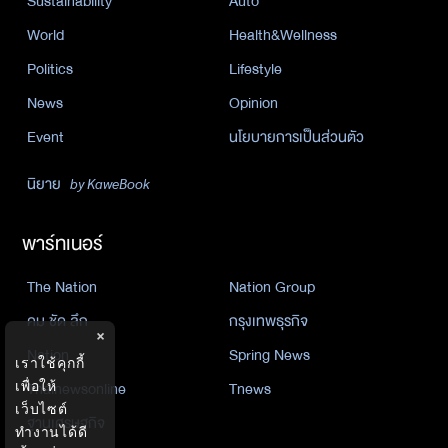
Sustainability
Auto
World
Health&Wellness
Politics
Lifestyle
News
Opinion
Event
นโยบายการเป็นส่วนตัว
นิยาย
by KaweBook
พาร์ทเนอร์
The Nation
Nation Group
คม ชัด ลึก
กรุงเทพธุรกิจ
×
Nation
Spring News
เราใช้คุกกี้
เพื่อให้
Thainewsonline
Tnews
เว็บไซต์
ฐานเศรษฐกิจ
ทำงานได้ดี