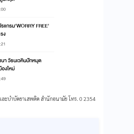
:00
ยโปรแกรม'WORRY FREE'
แรง
:21
งนา วัธนเวคินปักหมุด
มืองใหม่
:49
กันและบำบัดยาเสพติด สำนักอนามัย โทร. 0 2354