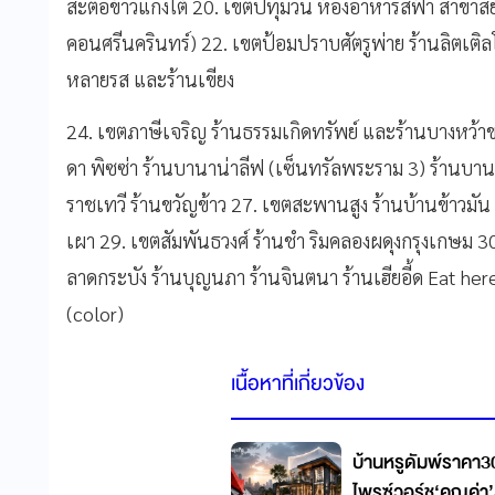
สะตอข้าวแกงใต้ 20. เขตปทุมวัน ห้องอาหารสีฟ้า สาขาส
คอนศรีนครินทร์) 22. เขตป้อมปราบศัตรูพ่าย ร้านลิตเต
หลายรส และร้านเขียง
24. เขตภาษีเจริญ ร้านธรรมเกิดทรัพย์ และร้านบางหว้าข
ดา พิซซ่า ร้านบานาน่าลีฟ (เซ็นทรัลพระราม 3) ร้านบาน
ราชเทวี ร้านขวัญข้าว 27. เขตสะพานสูง ร้านบ้านข้าวมั
เผา 29. เขตสัมพันธวงศ์ ร้านชำ ริมคลองผดุงกรุงเกษม 
ลาดกระบัง ร้านบุญนภา ร้านจินตนา ร้านเฮียอี้ด Eat here 
(color)
เนื้อหาที่เกี่ยวข้อง
บ้านหรูดัมพ์ราคา3
ไพรซ์วอร์ชู‘คุณค่า’ส