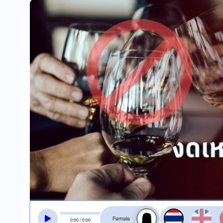
สลับเสียงอ่าน
0
:
00
/
0
:
00