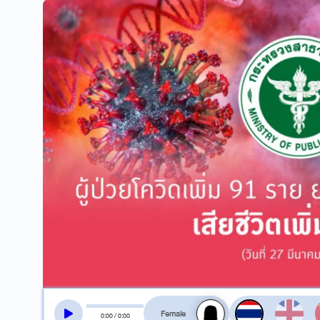
สลับเสียงอ่าน
0
:
00
/
0
:
00