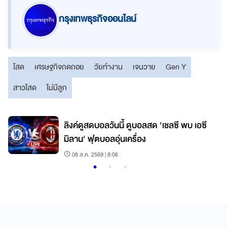
กรุงเทพธุรกิจออนไลน์
โสด
เศรษฐกิจถดถอย
วัยทำงาน
เจนวาย
Gen Y
สาวโสด
ไม่มีลูก
์
ลิงค์ดูสดบอลวันนี้ ดูบอลสด 'เชลซี พบ เอซี
มิลาน' ฟุตบอลอุ่นเครื่อง
08 ส.ค. 2569 | 8:06