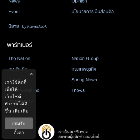
News
Opinion
Event
นโยบายการเป็นส่วนตัว
นิยาย
by KaweBook
พาร์ทเนอร์
The Nation
Nation Group
คม ชัด ลึก
กรุงเทพธุรกิจ
×
Nation
Spring News
เราใช้คุกกี้
Thainewsonline
Tnews
เพื่อให้
เว็บไซต์
ฐานเศรษฐกิจ
ทำงานได้ดี
ขึ้น
เพิ่มเติม
ยอมรับ
ตั้งค่า