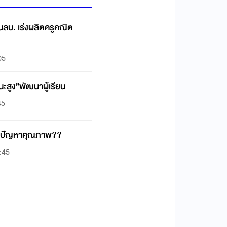
ันลบ. เร่งผลิตครูคณิต-
05
ะสูง”พัฒนาผู้เรียน
45
แก้ปัญหาคุณภาพ??
:45