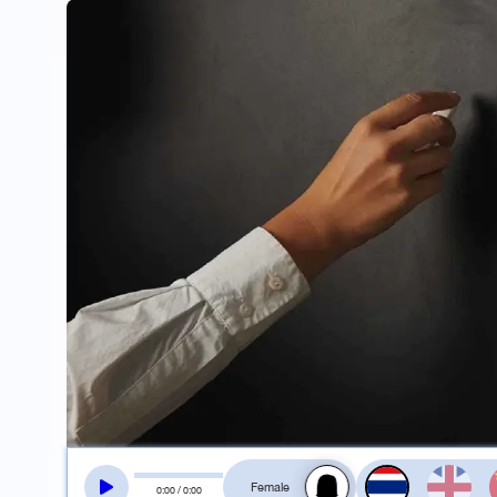
สลับเสียงอ่าน
0
:
00
/
0
:
00