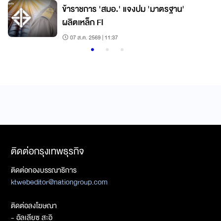
ข้าราชการ 'สมอ.' แจงปม 'มาตรฐาน'
ผลิตเหล็ก FI
07 ส.ค. 2569 | 11:37
ติดต่อกรุงเทพธุรกิจ
ติดต่อกองบรรณาธิการ
ktwebeditor@nationgroup.com
ติดต่อลงโฆษณา
- อัลเลียซ สะอิ