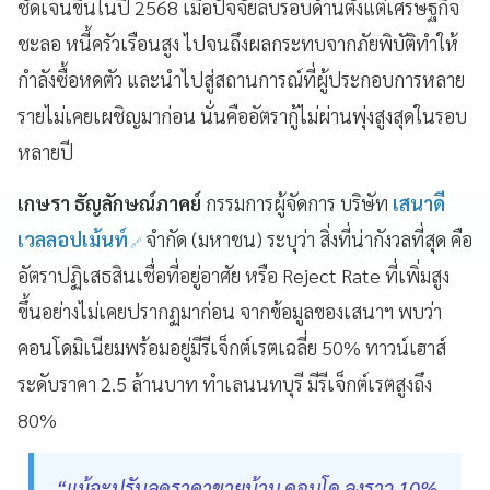
ชัดเจนขึ้นในปี 2568 เมื่อปัจจัยลบรอบด้านตั้งแต่เศรษฐกิจ
ชะลอ หนี้ครัวเรือนสูง ไปจนถึงผลกระทบจากภัยพิบัติทำให้
กำลังซื้อหดตัว และนำไปสู่สถานการณ์ที่ผู้ประกอบการหลาย
รายไม่เคยเผชิญมาก่อน นั่นคืออัตรากู้ไม่ผ่านพุ่งสูงสุดในรอบ
หลายปี
เกษรา ธัญลักษณ์ภาคย์
กรรมการผู้จัดการ บริษัท
เสนาดี
เวลลอปเม้นท์
จำกัด (มหาชน) ระบุว่า สิ่งที่น่ากังวลที่สุด คือ
อัตราปฏิเสธสินเชื่อที่อยู่อาศัย หรือ Reject Rate ที่เพิ่มสูง
ขึ้นอย่างไม่เคยปรากฏมาก่อน จากข้อมูลของเสนาฯ พบว่า
คอนโดมิเนียมพร้อมอยู่มีรีเจ็กต์เรตเฉลี่ย 50% ทาวน์เฮาส์
ระดับราคา 2.5 ล้านบาท ทำเลนนทบุรี มีรีเจ็กต์เรตสูงถึง
80%
“แม้จะปรับลดราคาขายบ้าน คอนโด ลงราว 10%