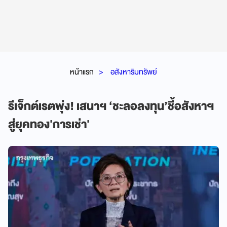
หน้าแรก
อสังหาริมทรัพย์
รีเจ็กต์เรตพุ่ง! เสนาฯ ‘ชะลอลงทุน’ชี้อสังหาฯ
สู่ยุคทอง'การเช่า'