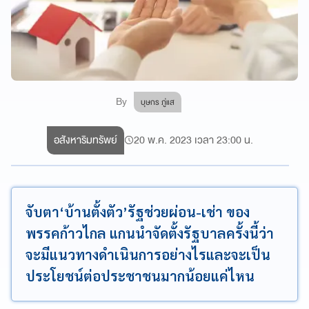
By
บุษกร ภู่แส
อสังหาริมทรัพย์
20 พ.ค. 2023 เวลา 23:00 น.
จับตา‘บ้านตั้งตัว’รัฐช่วยผ่อน-เช่า ของ
พรรคก้าวไกล แกนนำจัดตั้งรัฐบาลครั้งนี้ว่า
จะมีแนวทางดำเนินการอย่างไรและจะเป็น
ประโยชน์ต่อประชาชนมากน้อยแค่ไหน