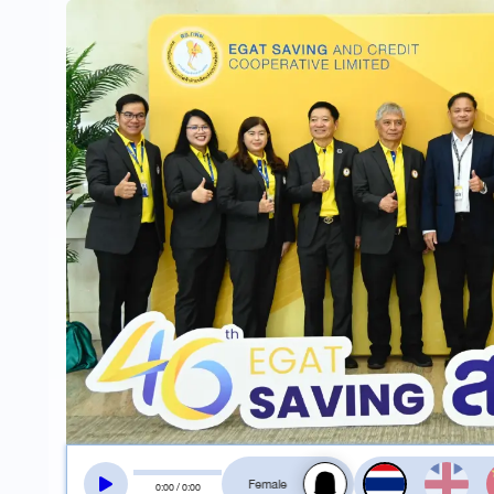
สลับเสียงอ่าน
0
:
00
/
0
:
00