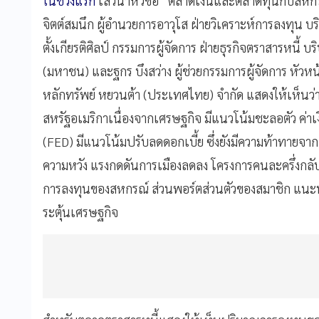
ในช่วงแรก
เสวนาหัวข้อ “ตลาดเงินและตลาดทุนกับสหกรณ์ย
จิตต์สมนึก ผู้อำนวยการอาวุโส ฝ่ายวิเคราะห์การลงทุน บร
ตั้งเกียรติศิลป์ กรรมการผู้จัดการ ฝ่ายธุรกิจตราสารหนี้
(มหาชน) และฐกร บึงสว่าง ผู้ช่วยกรรมการผู้จัดการ หัวห
หลักทรัพย์ หยวนต้า (ประเทศไทย) จำกัด แสดงให้เห็น
สหรัฐอเมริกาเนื่องจากเศรษฐกิจ มีแนวโน้มชะลอตัว ค่า
(FED) มีแนวโน้มปรับลดดอกเบี้ย ซึ่งยังมีความท้าทายจาก
ความหวัง แรงกดดันการเมืองลดลง โครงการคนละครึ่งกลั
การลงทุนของสหกรณ์ ส่วนพอร์ตส่วนตัวของสมาชิก แนะนำ
ระตุ้นเศรษฐกิจ