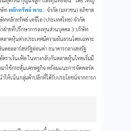
ุคใหม่ กุญแจสู่การลงทุนที่ยั่งยืน” โดย วทัญ
ิษัท
หลักทรัพย์ พาย
จำกัด (มหาชน) อภิชาต
 บริษัทหลักทรัพย์ เคจีไอ (ประเทศไทย) จำกัด
น้าฝ่ายที่ปรึกษาการลงทุนส่วนบุคคล 3 บริษัท
ว่าตลาดหุ้นต่างประเทศมีความผันผวนโดยเฉพาะ
เงินดอลลาร์สหรัฐอ่อนค่า ธนาคารกลางสหรัฐ
อัตราเงินเฟ้อ ในทางกลับกันตลาดหุ้นไทยเริ่มมี
บมาใช้กระตุ้นเศรษฐกิจ พร้อมแนะการจัดพอร์ต
ให้เน้นกลุ่มค้าปลีกที่ได้รับประโยชน์จากการก