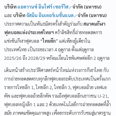
บริษัท
แอดวานซ์ อินโฟร์ เซอร์วิส
จำกัด (มหาชน)
และ
บริษัท
จัสมิน อินเตอร์เนชั่นแนล
จำกัด (มหาชน)
ประกาศความเป็นพันธมิตรครั้งสำคัญร่วมกับ
สมาคมกีฬา
ฟุตบอลแห่งประเทศไทยฯ
คว้าลิขสิทธิ์ถ่ายทอดสดการ
แข่งขันกีฬาฟุตบอล “
ไทยลีก
” แต่เพียงผู้เดียวใน
ประเทศไทย เป็นระยะเวลา 4 ฤดูกาล ตั้งแต่ฤดูกาล
2025/26 ถึง 2028/29 พร้อมเงื่อนไขพิเศษต่ออีก 2 ฤดูกาล
เดินหน้าสร้างประวัติศาสตร์หน้าใหม่แห่งวงการกีฬาไทย กับ
การถ่ายทอดสดครบทุกลีกฟุตบอลระดับประเทศเป็นครั้งแรก
รายการไทยลีก 1, ไทยลีก 2, ไทยลีก 3, ฟุตบอลถ้วย เอฟเอ
คัพ และฟุตบอลถ้วยลีกคัพ รวมถึงฟุตบอลลีกเยาวชน U-21,
ฟุตบอลหญิงลีก 1 และ 2 ด้วยเทคโนโลยีการถ่ายทอดสดที่ล้ำ
สมัย ภาพคมชัดคุณภาพสูง เพื่อยกระดับการรับชมสู่มาตรฐาน