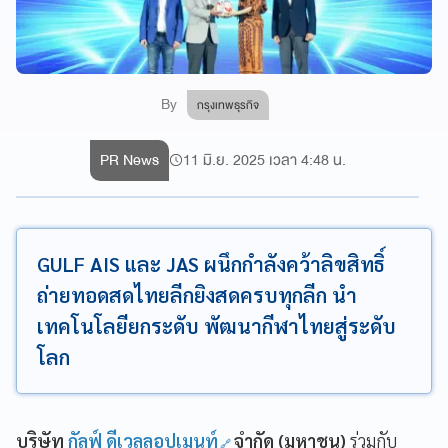
By
กรุงเทพธุรกิจ
PR News
11 มิ.ย. 2025 เวลา 4:48 น.
GULF AIS และ JAS ผนึกกำลังคว้าลิขสิทธิ์
ถ่ายทอดสดไทยลีกยิงสดครบทุกลีก นำ
เทคโนโลยียกระดับ พัฒนากีฬาไทยสู่ระดับ
โลก
บริษัท
กัลฟ์ ดีเวลลอปเมนท์
จำกัด (มหาชน)
ร่วมกับ