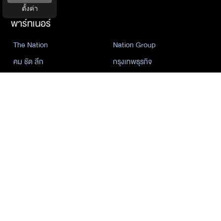
ตั้งค่า
พาร์ทเนอร์
The Nation
Nation Group
คม ชัด ลึก
กรุงเทพธุรกิจ
Nation
Spring News
Thainewsonline
Tnews
ฐานเศรษฐกิจ
©
2026
กรุงเทพธุรกิจ มีเดีย จำกัด. All Rights Reserved.