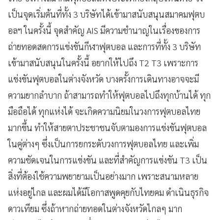
เป็นจุดเริ่มต้นที่ทั้ง 3 บริษัทได้เข้ามาสนับสนุนสมาคมฟุตบ
อลฯ ในครั้งนี้ จุดสำคัญ AIS มีความชำนาญในเรื่องของการ
ถ่ายทอดสดการแข่งขันกีฬาฟุตบอล และการที่ทั้ง 3 บริษัท
เข้ามาสนับสนุนในครั้งนี้ อยากให้ไปถึง T2 T3 เพราะการ
แข่งขันฟุตบอลในต่างจังหวัด บางครั้งการเดินทางอาจจะมี
ความยากลำบาก ถ้าสามารถทำให้ฟุตบอลไปถึงทุกบ้านได้ ทุก
มือถือได้ ทุกแห่งได้ จะเกิดความนิยมในวงการฟุตบอลไทย
มากขึ้น ทำให้สายตาประชาชนจับตามองการแข่งขันฟุตบอล
ในคู่ต่างๆ ซึ่งเป็นการยกระดับวงการฟุตบอลไทย และเพิ่ม
ความชัดเจนในการแข่งขัน และที่สำคัญการแข่งขัน T3 เป็น
สิ่งที่ต้องใช้ความพยายามเป็นอย่างมาก เพราะสนามหลาย
แห่งอยู่ไกล และผมได้มีโอกาสพูดคุยกับไทยคม ดำเนินธุรกิจ
ดาวเทียม ซึ่งถ้าหากถ่ายทอดในต่างจังหวัดไกลๆ มาก