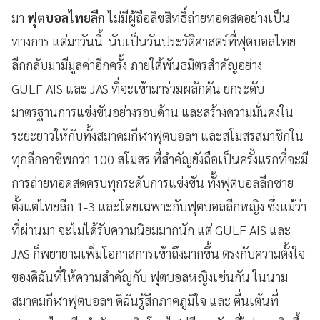
มา
ฟุตบอลไทยลีก
ไม่มีผู้ถือลิขสิทธิ์ถ่ายทอดสดอย่างเป็น
ทางการ แต่มาวันนี้ นับเป็นวันประวัติศาสตร์ที่ฟุตบอลไทย
ลีกกลับมามีมูลค่าอีกครั้ง ภายใต้พันธมิตรสำคัญอย่าง
GULF AIS และ JAS ที่จะเข้ามาร่วมผลักดัน ยกระดับ
มาตรฐานการแข่งขันอย่างรอบด้าน และสร้างความมั่นคงใน
ระยะยาวให้กับทั้งสมาคมกีฬาฟุตบอลฯ​ และสโมสรสมาชิกใน
ทุกลีกอาชีพกว่า 100 สโมสร ที่สำคัญยังถือเป็นครั้งแรกที่จะมี
การถ่ายทอดสดครบทุกระดับการแข่งขัน ทั้งฟุตบอลลีกชาย
ตั้งแต่ไทยลีก 1-3 และโดยเฉพาะกับฟุตบอลลีกหญิง ซึ่งแม้ว่า
ที่ผ่านมา จะไม่ได้รับความนิยมมากนัก แต่ GULF AIS และ
JAS ก็พยายามเพิ่มโอกาสการเข้าถึงมากขึ้น ตรงกับความตั้งใจ
ของดิฉันที่ให้ความสำคัญกับ ฟุตบอลหญิงเช่นกัน ในนาม
สมาคมกีฬาฟุตบอลฯ ดิฉันรู้สึกภาคภูมิใจ และ ตื่นเต้นที่