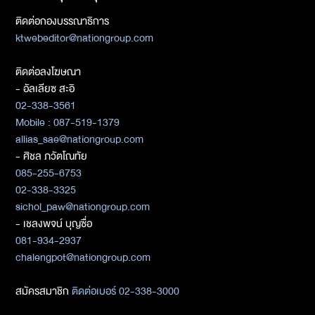
ติดต่อกองบรรณาธิการ
ktwebeditor@nationgroup.com
ติดต่อลงโฆษณา
- อัลเลียซ สะอิ
02-338-3561
Mobile : 087-519-1379
allias_sae@nationgroup.com
- ศิชล ภวัตโณทัย
085-255-6753
02-338-3325
sichol_paw@nationgroup.com
- เชลงพจน์ บุญซื่อ
081-934-2937
chalengpot@nationgroup.com
สมัครสมาชิก
ติดต่อเบอร์ 02-338-3000