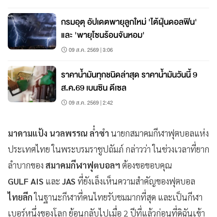
กรมอุตุ อัปเดตพายุลูกใหม่ 'ไต้ฝุ่นดอลฟิน'
และ 'พายุโซนร้อนจันหอม'
09 ส.ค. 2569 | 3:06
ราคาน้ำมันทุกชนิดล่าสุด ราคาน้ำมันวันนี้ 9
ส.ค.69 เบนซิน ดีเซล
09 ส.ค. 2569 | 2:42
มาดามแป้ง นวลพรรณ ล่ำซำ
นายกสมาคมกีฬาฟุตบอลแห่ง
ประเทศไทย ในพระบรมราชูปถัมภ์ กล่าวว่า ในช่วงเวลาที่ยาก
ลำบากของ
สมาคมกีฬาฟุตบอลฯ
ต้องขอขอบคุณ
GULF AIS
และ
JAS
ที่ยังเล็งเห็นความสำคัญของฟุตบอล
ไทยลีก
ในฐานะกีฬาที่คนไทยรับชมมากที่สุด และเป็นกีฬา
เบอร์หนึ่งของโลก ย้อนกลับไปเมื่อ 2 ปีที่แล้วก่อนที่ดิฉันเข้า