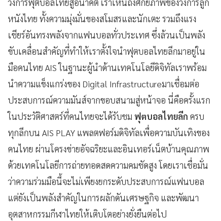
วงการฟุตบอลไทยสู่อนาคต เราเห็นถึงศักยภาพของวงการลูก
หนังไทย ทั้งความมุ่งมั่นของสโมสรและนักเตะ รวมถึงแรง
เชียร์อันทรงพลังจากแฟนบอลทั่วประเทศ ซึ่งล้วนเป็นพลัง
ขับเคลื่อนสำคัญที่ทำให้เราตั้งใจนำฟุตบอลไทยลีกมาอยู่ใน
มือคนไทย AIS ในฐานะผู้นำด้านเทคโนโลยีดิจิทัลเราพร้อม
นำความแข็งแกร่งของ Digital Infrastructureมาเชื่อมต่อ
ประสบการณ์ความมันส์จากขอบสนามสู่หน้าจอ นี่คือครั้งแรก
ในประวัติศาสตร์ที่คนไทยจะได้รับชม
ฟุตบอลไทยลีก
ครบ
ทุกลีกบน AIS PLAY แพลตฟอร์มดิจิทัลเพื่อความบันเทิงของ
คนไทย ผ่านโครงข่ายอัจฉริยะและอินเทอร์เน็ตบ้านคุณภาพ
ด้วยเทคโนโลยีการถ่ายทอดสดความคมชัดสูง โดยเราเชื่อมั่น
ว่าความร่วมมือนี้จะไม่เพียงยกระดับประสบการณ์แฟนบอล
แต่ยังเป็นพลังสำคัญในการผลักดันเศรษฐกิจ และพัฒนา
อุตสาหกรรมกีฬาไทยให้เติบโตอย่างยั่งยืนต่อไป