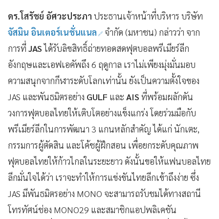
ดร.โสรัชย์ อัศวะประภา
ประธานเจ้าหน้าที่บริหาร บริษัท
จัสมิน อินเตอร์เนชั่นแนล
จำกัด (มหาชน) กล่าวว่า จาก
การที่
JAS
ได้รับลิขสิทธิ์ถ่ายทอดสดฟุตบอลพรีเมียร์ลีก
อังกฤษและเอฟเอคัพถึง 6 ฤดูกาล เราไม่เพียงมุ่งมั่นมอบ
ความสนุกจากกีฬาระดับโลกเท่านั้น ยังเป็นความตั้งใจของ
JAS และพันธมิตรอย่าง
GULF
และ
AIS
ที่พร้อมผลักดัน
วงการฟุตบอลไทยให้เติบโตอย่างแข็งแกร่ง โดยร่วมมือกับ
พรีเมียร์ลีกในการพัฒนา 3 แกนหลักสำคัญ ได้แก่ นักเตะ,
กรรมการผู้ตัดสิน และโค้ชผู้ฝึกสอน เพื่อยกระดับคุณภาพ
ฟุตบอลไทยให้ก้าวไกลในระยะยาว ดังนั้นขอให้แฟนบอลไทย
ลีกมั่นใจได้ว่า เราจะทำให้การแข่งขันไทยลีกเข้าถึงง่าย ซึ่ง
JAS มีพันธมิตรอย่าง MONO จะสามารถรับชมได้ทางสถานี
โทรทัศน์ช่อง MONO29 และสมาชิกแอปพลิเคชัน