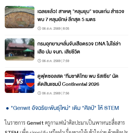
เฉลยแล้ว! สาเหตุ "หลุมยุบ" ขอนแก่น สำรวจ
พบ 7 หลุมยักษ์ ลึกสุด 5 เมตร
06 ส.ค. 2569 | 8:05
กรมอุทยานฯลั่นจับเสือตรวจ ​DNA​ ไม่ใช่​ล่า
เสือ ปม จนท. เสียชีวิต
06 ส.ค. 2569 | 7:59
ดูฟุตซอลสด ‘ทีมชาติไทย พบ รัสเซีย’ นัด
ตัดสินแชมป์ Continental 2026
06 ส.ค. 2569 | 7:56
"Genwit อัจฉริยะพันธุ์ใหม่" เติม "ศิลป์" ให้ STEM
ในรายการ
Genwit
ครูกาแฟนำศิลปะมาเป็นพาหนะสื่อสาร
STEM
เพื่อ simplify หรือทำเรื่องยากให้เข้าใจง่าย ด้วยศิลปะ