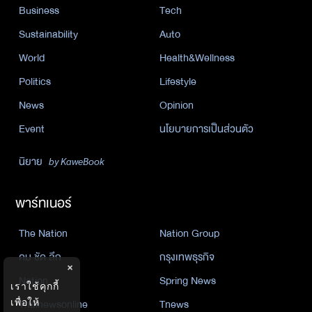
Business
Tech
Sustainability
Auto
World
Health&Wellness
Politics
Lifestyle
News
Opinion
Event
นโยบายการเป็นส่วนตัว
นิยาย
by KaweBook
พาร์ทเนอร์
The Nation
Nation Group
คม ชัด ลึก
กรุงเทพธุรกิจ
×
Nation
Spring News
เราใช้คุกกี้
Thainewsonline
Tnews
เพื่อให้