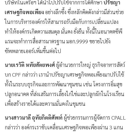
บริษัทในเครือฯ ได้นำไปปรับใช้จากการได้ศึกษา
ปรัชญา
เศรษฐกิจพอเพียง
อย่างลึกซึ้ง ซึ่งหลักคิดดังกล่าวมีส่วนช่วย
ในการบริหารองค์กรให้สามารถรับมือกับการเปลี่ยนแปลง
ทำให้องค์กรเกิดความสมดุล มั่นคง ยั่งยืน ทั้งนี้ในอนาคตซีพี
แรมจะทำการสื่อสารมาตรฐาน มอก.9999 ขยายไปยัง
ซัพพลายเออร์เพิ่มขึ้นต่อไป
นายเรวัติ หทัยสัตยพงศ์
ผู้อำนวยการใหญ่ ธุรกิจอาหารสัตว์
บก CPF กล่าวว่า เรานำปรัชญาเศรษฐกิจพอเพียงมาปรับใช้
ทั้งในระบบธุรกิจและการพัฒนาชุมชน เช่น โครงการอิ่มสุข
ปลูกอนาคต ที่ส่งเสริมการเลี้ยงไก่ไข่และปลูกผักในโรงเรียน
เพื่อสร้างรายได้และความมั่นคงในชุมชน
นางสาวมาลี อุทัยกิตติศัพท์
ผู้ช่วยกรรมการผู้จัดการ CPALL
กล่าวว่า องค์กรเราขับเคลื่อนเศรษฐกิจพอเพียงผ่าน 3 แกน