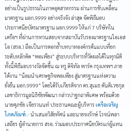
อย่างเป็นรูปธรรมในภาคอุตสาหกรรม ผ่านการขับเคลื่อน
มาตรฐาน มอก.9999 อย่างจริงจัง ล่าสุด จัดพิธีมอบ
ประกาศนียบัตรมาตรฐาน มอก.9999 ให้แก่ 7 บริษัทใน
เครือฯ ที่ผ่านการทวนสอบจากสถาบันรับรองมาตรฐานไอเอส
โอ (สรอ.) ถือเป็นการตอกย้ำบทบาทองค์กรต้นแบบที่ยก
ระดับหลักคิด “พอเพียง” สู่ระบบบริหารที่วัดผลได้ในทุกมิติ
ทั้งนี้พิธีมอบรางวัลจัดขึ้น ณ ทรู ดิจิทัล พาร์ค กรุงเทพฯ ภาย
ใต้งาน “น้อมนำเศรษฐกิจพอเพียง สู่มาตรฐานแห่งความ
ยั่งยืน มอก.9999” โดยได้รับเกียรติจาก ดร.สุเมธ ตันติเวชกุล
เลขาธิการมูลนิธิชัยพัฒนา กล่าวปาฐกถาพิเศษ พร้อมด้วย
นายศุภชัย เจียรวนนท์ ประธานคณะผู้บริหาร
เครือเจริญ
โภคภัณฑ์
นำเสนอวิสัยทัศน์ และนายจงรักษ์ โรจน์พลา
เสถียร ผู้อำนวยการ สรอ. ร่วมมอบประกาศนียบัตรแก่ผู้แทน