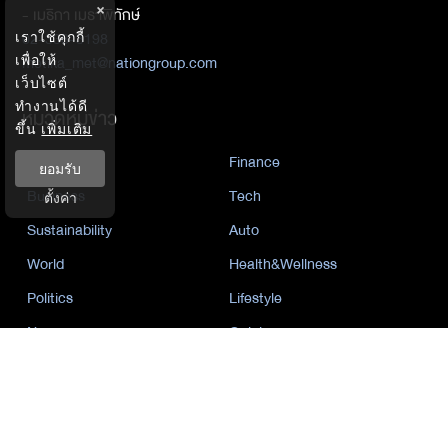
×
- เมธิกา เมธาพิทักษ์
02-338-3198
เราใช้คุกกี้
เพื่อให้
metika_met@nationgroup.com
เว็บไซต์
ทำงานได้ดี
หมวดหมู่ข่าว
ขึ้น
เพิ่มเติม
Economics
Finance
ยอมรับ
Business
Tech
ตั้งค่า
Sustainability
Auto
World
Health&Wellness
Politics
Lifestyle
News
Opinion
Event
นโยบายการเป็นส่วนตัว
นิยาย
by KaweBook