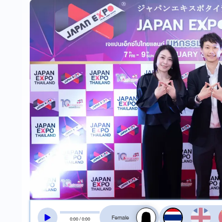
สลับเสียงอ่าน
0
:
00
/
0
:
00