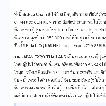
ทั้งนี้
Bitkub Chain
ยังได้ร่วมเปิดบูธกิจกรรมเพื่อให้ผู
CHAN และ GEN KUN พร้อมสัมผัสประสบการณ์ในโลกดิจ
วัฒนธรรมญี่ปุ่นอย่างเต็มรูปแบบ โดยส่งแคมเปญ "Bitk
พิเศษรวมมูลค่ากว่า 350,000 บาทให้กับผู้ร่วมกิจกรรมตล
รับเสื้อ Bitkub GQ และ NFT Japan Expo 2025 คอลเลก
งาน
JAPAN EXPO THAILAND
เป็นงานมหกรรมญี่ปุ่นที่
ไทย-ญี่ปุ่นไว้อย่างคับคั่ง เช่น อดีตสมาชิกจาก BNK48 ได้
ไข่มุก - วรัทยา ดีสมเลิศ, รตา - รตา ชินกระจ่างกิจ และศ
ลีน - น้ำเพชร ไอลีน คอลลินส์ ซึ่ง Bitkub ยังคงมุ่งมั่
วัฒนธรรมและความบันเทิงญี่ปุ่น เพื่อสร้างโอกาสใหม่ ๆ 
ผลักดันประสบการณ์ดิจิทัลระหว่างไทยและญี่ปุ่นให้เข้าถึง