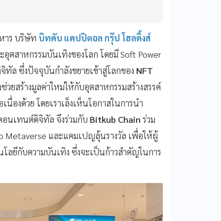
ิหาร บริษัท
บิทคับ แคปปิตอล กรุ๊ป โฮลดิ้งส์
ีและอุตสาหกรรมบันเทิงของโลก โดยมี Soft Power
ิทัล ซึ่งปัจจุบันกำลังขยายเข้าสู่โลกของ
NFT
งช่วยสร้างมูลค่าใหม่ให้กับอุตสาหกรรมสร้างสรรค์
งต่อเนื่องด้วย โดยเราเล็งเห็นโอกาสในการนำ
คอนเทนต์ดิจิทัล จึงร่วมกับ
Bitkub Chain
ร่วม
b Metaverse และแคมเปญลุ้นรางวัล เพื่อให้ผู้
โลยีกับความบันเทิง ซึ่งจะเป็นก้าวสำคัญในการ