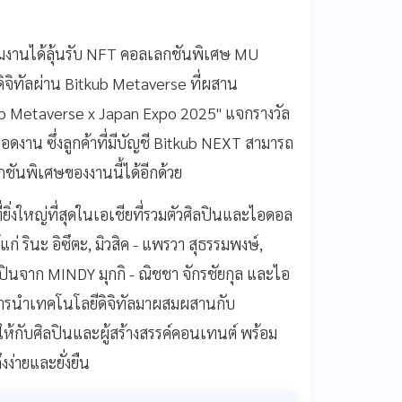
้ร่วมงานได้ลุ้นรับ NFT คอลเลกชันพิเศษ MU
ิทัลผ่าน Bitkub Metaverse ที่ผสาน
ub Metaverse x Japan Expo 2025" แจกรางวัล
อดงาน ซึ่งลูกค้าที่มีบัญชี Bitkub NEXT สามารถ
ชันพิเศษของงานนี้ได้อีกด้วย
ยิ่งใหญ่ที่สุดในเอเชียที่รวมตัวศิลปินและไอดอล
แก่ รินะ อิซึตะ, มิวสิค - แพรวา สุธรรมพงษ์,
ิลปินจาก MINDY มุกกิ - ณิชชา จักรชัยกุล และไอ
นในการนำเทคโนโลยีดิจิทัลมาผสมผสานกับ
ให้กับศิลปินและผู้สร้างสรรค์คอนเทนต์ พร้อม
ง่ายและยั่งยืน