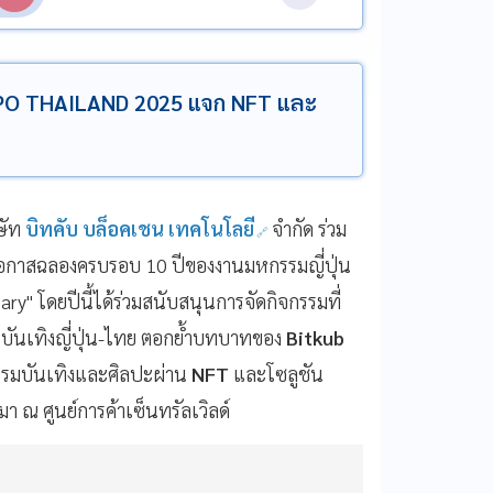
EXPO THAILAND 2025 แจก NFT และ
ษัท
บิทคับ บล็อคเชน เทคโนโลยี
จำกัด ร่วม
กาสฉลองครบรอบ 10 ปีของงานมหกรรมญี่ปุ่น
ary" โดยปีนี้ได้ร่วมสนับสนุนการจัดกิจกรรมที่
บันเทิงญี่ปุ่น-ไทย ตอกย้ำบทบาทของ
Bitkub
รรมบันเทิงและศิลปะผ่าน
NFT
และโซลูชัน
านมา ณ ศูนย์การค้าเซ็นทรัลเวิลด์