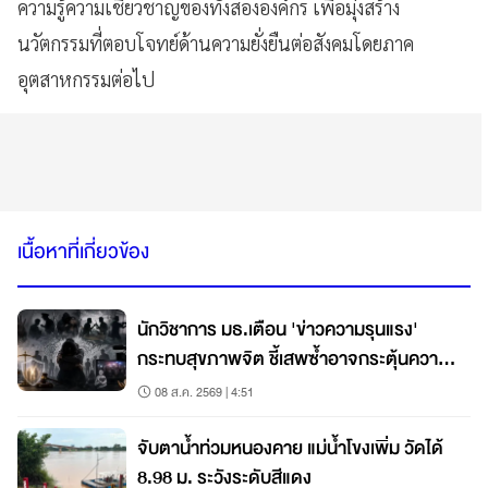
ความรู้ความเชี่ยวชาญของทั้งสององค์กร เพื่อมุ่งสร้าง
นวัตกรรมที่ตอบโจทย์ด้านความยั่งยืนต่อสังคมโดยภาค
อุตสาหกรรมต่อไป
เนื้อหาที่เกี่ยวข้อง
นักวิชาการ มธ.เตือน 'ข่าวความรุนแรง'
กระทบสุขภาพจิต ชี้เสพซ้ำอาจกระตุ้นความ
กลัว–วิตกกังวล แนะรัฐ-สื่อร่วมสร้างพื้นที่
08 ส.ค. 2569 | 4:51
ปลอดภัย
จับตาน้ำท่วมหนองคาย แม่น้ำโขงเพิ่ม วัดได้
8.98 ม. ระวังระดับสีแดง