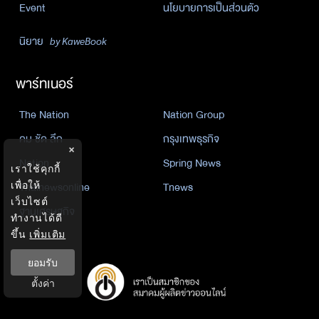
Event
นโยบายการเป็นส่วนตัว
นิยาย
by KaweBook
พาร์ทเนอร์
The Nation
Nation Group
คม ชัด ลึก
กรุงเทพธุรกิจ
×
Nation
Spring News
เราใช้คุกกี้
Thainewsonline
Tnews
เพื่อให้
เว็บไซต์
ฐานเศรษฐกิจ
ทำงานได้ดี
ขึ้น
เพิ่มเติม
ยอมรับ
ตั้งค่า