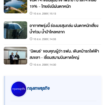
จับตา 4 เขื่อนลุ่มน้ำเจ้าพระยา ป่าสักฯ เหลือ
19% - ไทยยังมีฝนตกหนัก
10 ส.ค. 2569 | 15:13
อากาศพรุ่งนี้ ร่องมรสุมถล่ม ฝนตกหนักเสี่ยง
น้ำท่วม น้ำป่าไหลหลาก
10 ส.ค. 2569 | 14:33
'นิพนธ์' ขอบคุณผู้ว่า รฟม. เดินหน้ารถไฟฟ้า
สงขลา - เชื่อมสนามบินหาดใหญ่
10 ส.ค. 2569 | 14:30
กรุงเทพธุรกิจ