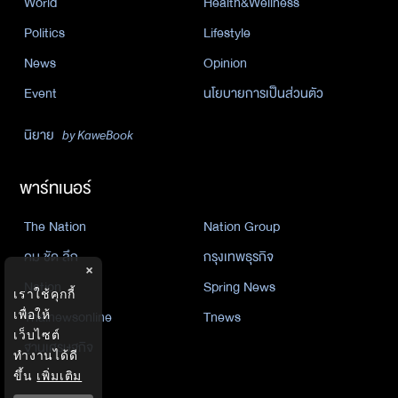
World
Health&Wellness
Politics
Lifestyle
News
Opinion
Event
นโยบายการเป็นส่วนตัว
นิยาย
by KaweBook
พาร์ทเนอร์
The Nation
Nation Group
คม ชัด ลึก
กรุงเทพธุรกิจ
×
Nation
Spring News
เราใช้คุกกี้
Thainewsonline
Tnews
เพื่อให้
เว็บไซต์
ฐานเศรษฐกิจ
ทำงานได้ดี
ขึ้น
เพิ่มเติม