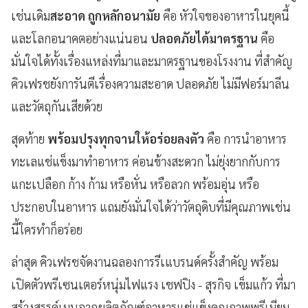
เช่นเดิม
สะอาด ถูกหลักอนามัย
คือ หัวใจของอาหารในยุคนี้
และโลกอนาคตอย่างแน่นอน
ปลอดภัยได้มาตรฐาน
คือ
มั่นใจได้ทั้งเรื่องแหล่งที่มาและมาตรฐานของโรงงาน ที่สำคัญ
คิวเฟรชยังการันตีเรื่องความสะอาด ปลอดภัย ไม่มีฟอร์มาลีน
และวัตถุกันเสียด้วย
สุดท้าย
พร้อมปรุงทุกจานให้อร่อยลงตัว
คือ การนำอาหาร
ทะเลแช่แข็งมาทำอาหาร ค่อนข้างสะดวก ไม่ยุ่งยากกับการ
แกะเปลือก ก้าง ก้าม หรือหั่น หรือลวก พร้อมอุ่น หรือ
ประกอบในอาหาร แถมยังมั่นใจได้ว่าวัตถุดิบที่มีคุณภาพเช่น
นี้ใครทำก็อร่อย
ล่าสุด คิวเฟรชจัดงานฉลองการรีเแบรนด์ครั้งสำคัญ พร้อม
เปิดตัวพรีเซนเตอร์หนุ่มไฟแรง เชฟปิง - สุรกิจ เข็มแก้ว ที่มา
สร้างสรรค์เมนูจากผลิตภัณฑ์อาหารแช่แข็งคุณภาพพรีเมียม