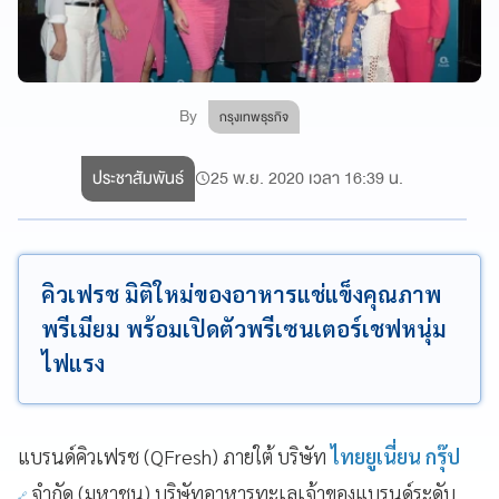
By
กรุงเทพธุรกิจ
ประชาสัมพันธ์
25 พ.ย. 2020 เวลา 16:39 น.
คิวเฟรช มิติใหม่ของอาหารแช่แข็งคุณภาพ
พรีเมียม พร้อมเปิดตัวพรีเซนเตอร์เชฟหนุ่ม
ไฟแรง
แบรนด์คิวเฟรช (QFresh)
ภายใต้ บริษัท
ไทยยูเนี่ยน กรุ๊ป
จำกัด (มหาชน) บริษัทอาหารทะเลเจ้าของแบรนด์ระดับ