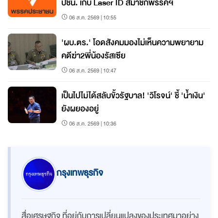
ปชน. เก็บ Laser ID สมาชิกพรรคฯ
06 ส.ค. 2569 | 10:55
'ผบ.ตร.' โอดสังคมมองไม่เห็นความพยายาม
คดีฆ่า2พี่น้องรัสเซีย
06 ส.ค. 2569 | 10:47
เป็นไปไม่ได้สลับขั้วรัฐบาล! 'วิโรจน์' ชี้ 'น้ำเงิน'
ยังผยองอยู่
06 ส.ค. 2569 | 10:36
กรุงเทพธุรกิจ
สื่อเศรษฐกิจ ที่อยู่กับการเปลี่ยนแปลงของประเทศมาอย่าง