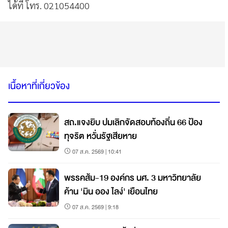
ได้ที่ โทร. 021054400
เนื้อหาที่เกี่ยวข้อง
สถ.แจงยิบ ปมเลิกจัดสอบท้องถิ่น 66 ป้อง
ทุจริต หวั่นรัฐเสียหาย
07 ส.ค. 2569 | 10:41
พรรคส้ม-19 องค์กร นศ. 3 มหาวิทยาลัย
ค้าน 'มิน ออง ไลง์' เยือนไทย
07 ส.ค. 2569 | 9:18