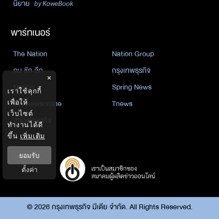
นิยาย
by KaweBook
พาร์ทเนอร์
The Nation
Nation Group
คม ชัด ลึก
กรุงเทพธุรกิจ
×
Nation
Spring News
เราใช้คุกกี้
Thainewsonline
Tnews
เพื่อให้
เว็บไซต์
ฐานเศรษฐกิจ
ทำงานได้ดี
ขึ้น
เพิ่มเติม
ยอมรับ
ตั้งค่า
©
2026
กรุงเทพธุรกิจ มีเดีย จำกัด. All Rights Reserved.