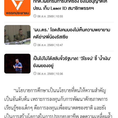
กกต.เผยกรมการปกครอง ยังไม่อนุญาตให้
ปชน. เก็บ Laser ID สมาชิกพรรคฯ
06 ส.ค. 2569 | 10:55
'ผบ.ตร.' โอดสังคมมองไม่เห็นความพยายาม
คดีฆ่า2พี่น้องรัสเซีย
06 ส.ค. 2569 | 10:47
เป็นไปไม่ได้สลับขั้วรัฐบาล! 'วิโรจน์' ชี้ 'น้ำเงิน'
ยังผยองอยู่
06 ส.ค. 2569 | 10:36
"นโยบายการศึกษาเป็นนโยบายที่ตนให้ความสำคัญ
เป็นอันดับต้น เพราะการลงทุนกับการพัฒนาศักยภาพการ
เรียนรู้ของเด็กๆ คือการลงทุนเพื่ออนาคตของชาติ และยัง
เป็นการสร้างโอกาสในการประกอบอาชีพ ลดความเหลื่อมล้ำ