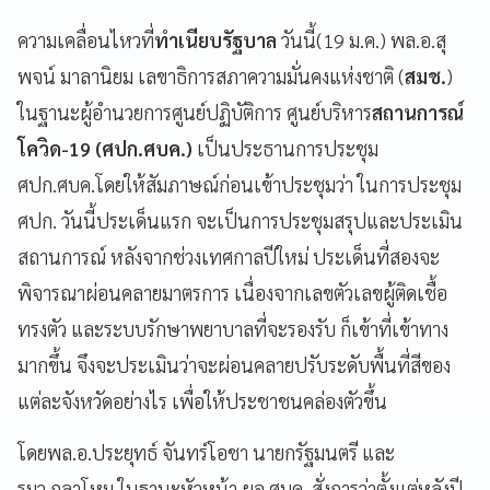
ความเคลื่อนไหวที่
ทำเนียบรัฐบาล
วันนี้(19 ม.ค.) พล.อ.สุ
พจน์ มาลานิยม เลขาธิการสภาความมั่นคงแห่งชาติ (
สมช.
)
ในฐานะผู้อำนวยการศูนย์ปฏิบัติการ ศูนย์บริหาร
สถานการณ์
โควิด-19 (ศปก.ศบค.)
เป็นประธานการประชุม
ศปก.ศบค.โดยให้สัมภาษณ์ก่อนเข้าประชุมว่า ในการประชุม
ศปก. วันนี้ประเด็นแรก จะเป็นการประชุมสรุปและประเมิน
สถานการณ์ หลังจากช่วงเทศกาลปีใหม่ ประเด็นที่สองจะ
พิจารณาผ่อนคลายมาตรการ เนื่องจากเลขตัวเลขผู้ติดเชื้อ
ทรงตัว และระบบรักษาพยาบาลที่จะรองรับ ก็เข้าที่เข้าทาง
มากขึ้น จึงจะประเมินว่าจะผ่อนคลายปรับระดับพื้นที่สีของ
แต่ละจังหวัดอย่างไร เพื่อให้ประชาชนคล่องตัวขึ้น
โดยพล.อ.ประยุทธ์ จันทร์โอชา นายกรัฐมนตรี และ
รมว.กลาโหม ในฐานะหัวหน้า ผอ.ศบค. สั่งการว่าตั้งแต่หลังปี