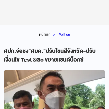
หน้าแรก
Politics
ศปก.จ่อชง"ศบค."ปรับโซนสีจังหวัด-ปรับ
เงื่อนไข Test &Go ขยายแซนด์บ็อกซ์