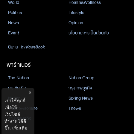
World
Health&Wellness
Politics
Lifestyle
News
Opinion
Event
นโยบายการเป็นส่วนตัว
นิยาย
by KaweBook
พาร์ทเนอร์
The Nation
Nation Group
คม ชัด ลึก
กรุงเทพธุรกิจ
×
Nation
Spring News
เราใช้คุกกี้
เพื่อให้
Thainewsonline
Tnews
เว็บไซต์
ฐานเศรษฐกิจ
ทำงานได้ดี
ขึ้น
เพิ่มเติม