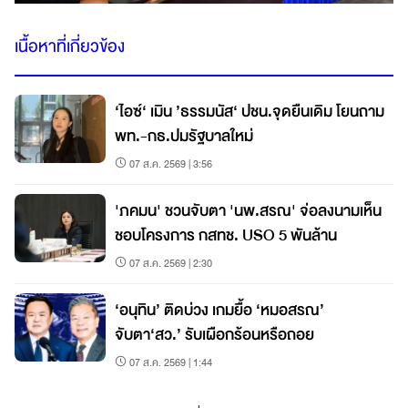
เนื้อหาที่เกี่ยวข้อง
‘ไอซ์‘ เมิน ’ธรรมนัส‘ ปชน.จุดยืนเดิม โยนถาม
พท.-กธ.ปมรัฐบาลใหม่
07 ส.ค. 2569 | 3:56
'ภคมน' ชวนจับตา 'นพ.สรณ' จ่อลงนามเห็น
ชอบโครงการ กสทช. USO 5 พันล้าน
07 ส.ค. 2569 | 2:30
‘อนุทิน’ ติดบ่วง เกมยื้อ ‘หมอสรณ’
จับตา‘สว.’ รับเผือกร้อนหรือถอย
07 ส.ค. 2569 | 1:44