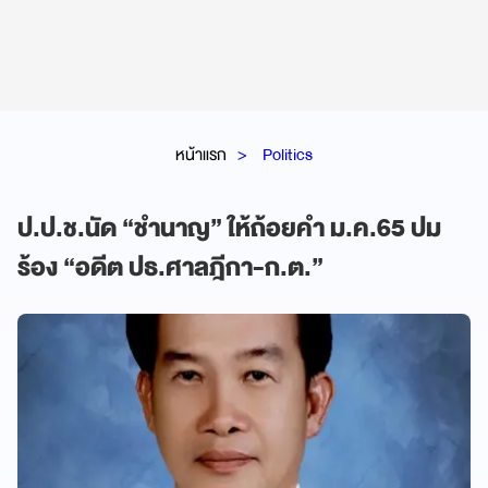
หน้าแรก
Politics
ป.ป.ช.นัด “ชำนาญ” ให้ถ้อยคำ ม.ค.65 ปม
ร้อง “อดีต ปธ.ศาลฎีกา-ก.ต.”