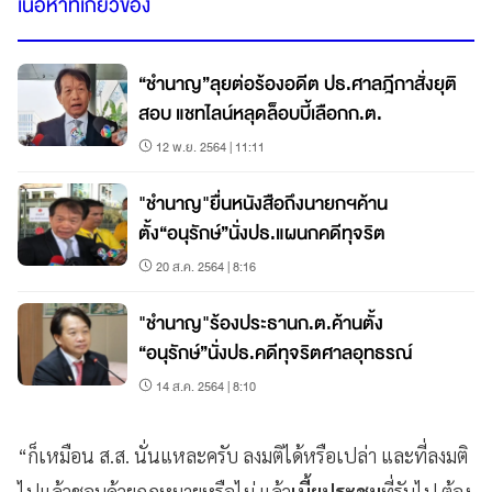
เนื้อหาที่เกี่ยวข้อง
“ชำนาญ”ลุยต่อร้องอดีต ปธ.ศาลฎีกาสั่งยุติ
สอบ แชทไลน์หลุดล็อบบี้เลือกก.ต.
12 พ.ย. 2564 | 11:11
"ชำนาญ"ยื่นหนังสือถึงนายกฯค้าน
ตั้ง“อนุรักษ์”นั่งปธ.แผนกคดีทุจริต
20 ส.ค. 2564 | 8:16
"ชำนาญ"ร้องประธานก.ต.ค้านตั้ง
“อนุรักษ์”นั่งปธ.คดีทุจริตศาลอุทธรณ์
14 ส.ค. 2564 | 8:10
“ก็เหมือน ส.ส. นั่นแหละครับ ลงมติได้หรือเปล่า และที่ลงมติ
ไปแล้วชอบด้วยกฎหมายหรือไม่ แล้ว
เบี้ยประชุม
ที่รับไป ต้อง