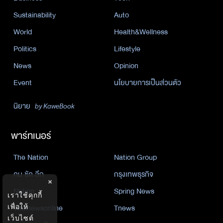
Sustainability
Auto
World
Health&Wellness
Politics
Lifestyle
News
Opinion
Event
นโยบายการเป็นส่วนตัว
นิยาย
by KaweBook
พาร์ทเนอร์
The Nation
Nation Group
คม ชัด ลึก
กรุงเทพธุรกิจ
×
Nation
Spring News
เราใช้คุกกี้
Thainewsonline
Tnews
เพื่อให้
เว็บไซต์