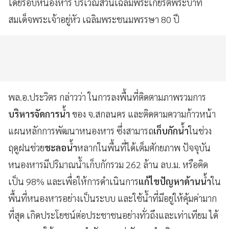
โดยรอบหนองหาร บริเวณสวนเฉลิมพระเกียรติพระบาท
สมเด็จพระเจ้าอยู่หัว เฉลิมพระชนมพรรษา 80 ปี
พล.อ.ประวิตร กล่าวว่า ในการลงพื้นที่ติดตามภาพรวมการ
บริหารจัดการน้ำ
ของ จ.สกลนคร และติดตามความก้าวหน้า
แผนหลักการพัฒนาหนองหาร ซึ่งสามารถ
เก็บกักน้ำ
ในช่วง
ฤดูฝนช่วย
ชะลอน้ำ
หลากในพื้นที่ได้เต็มศักยภาพ ปัจจุบัน
หนองหารมีปริมาณน้ำเก็บกักรวม 262 ล้าน ลบ.ม. หรือคิด
เป็น 98% และเพื่อให้การดำเนินการ
แก้ไขปัญหาด้านน้ำ
ใน
พื้นที่หนองหารอย่างเป็นระบบ และใช้น้ำที่มีอยู่ให้คุ้มค่ามาก
ที่สุด เกิดประโยชน์ต่อประชาชนอย่างทั่วถึงและเท่าเทียม ได้