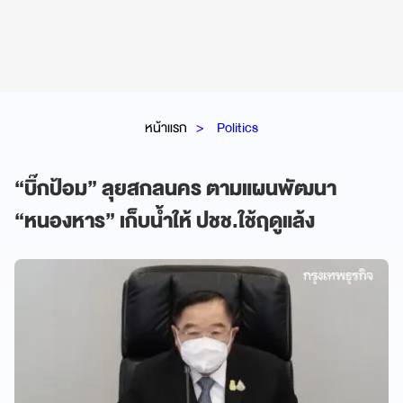
หน้าแรก
Politics
“บิ๊กป้อม” ลุยสกลนคร ตามแผนพัฒนา
“หนองหาร” เก็บน้ำให้ ปชช.ใช้ฤดูแล้ง