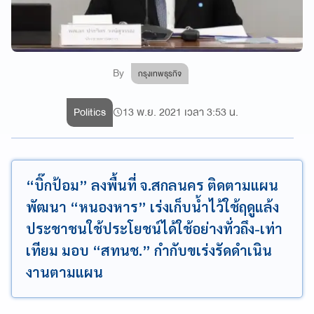
By
กรุงเทพธุรกิจ
Politics
13 พ.ย. 2021 เวลา 3:53 น.
“บิ๊กป้อม” ลงพื้นที่ จ.สกลนคร ติดตามแผน
พัฒนา “หนองหาร” เร่งเก็บน้ำไว้ใช้ฤดูแล้ง
ประชาชนใช้ประโยชน์ได้ใช้อย่างทั่วถึง-เท่า
เทียม มอบ “สทนช.” กำกับขเร่งรัดดำเนิน
งานตามแผน