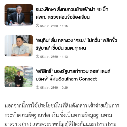
รมว.ศึกษา สั่งทบทวนย้ายฟ้าผ่า 40 บิ๊ก
สพท. ตรวจสอบข้อร้องเรียน
05 ส.ค. 2569 | 11:15
‘อนุทิน’ ลั่น กลางวง ‘ครม.’ ไม่หวั่น ‘พลิกขั้ว
รัฐบาล’ เชื่อมั่น รมต.ทุกคน
05 ส.ค. 2569 | 11:13
'อภิสิทธิ์' มองรัฐบาลกำกวม ถอย'แลนด์
บริดจ์' จี้ดันSouthern Connect
05 ส.ค. 2569 | 10:29
นอกจากนี้การใช้ประโยชน์ในที่ดินดังกล่าว เข้าข่ายเป็นการ
กระทำความผิดฐานฟอกเงิน ซึ่งเป็นความผิดมูลฐานตาม
มาตรา 3 (15) แห่งพระราชบัญญัติป้องกันและปราบปราม