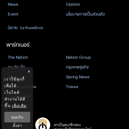
News
Opinion
Event
นโยบายการเป็นส่วนตัว
นิยาย
by KaweBook
พาร์ทเนอร์
The Nation
Nation Group
คม ชัด ลึก
กรุงเทพธุรกิจ
×
Nation
Spring News
เราใช้คุกกี้
เพื่อให้
Thainewsonline
Tnews
เว็บไซต์
ฐานเศรษฐกิจ
ทำงานได้ดี
ขึ้น
เพิ่มเติม
ยอมรับ
ตั้งค่า