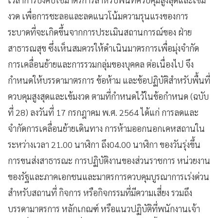
งวด
เพื่อการชะลอและลดแนวโน้มความรุนแรงของการ
ระบาดที่จะเกิดขึ้นจากการประเมินสถานการณ์ของ
ฝ่าย
สาธารณสุข
ซึ่งเห็นสมควรให้ดำเนินมาตรการเพื่อมุ่งจำกัด
การเคลื่อนย้ายและการรวมกลุ่มของบุคคล
ต่อเนื่องไป
จึง
กำหนดให้บรรดามาตรการ
ข้อห้าม
และข้อปฏิบัติสำหรับพื้นที่
ควบคุมสูงสุดและเข้มงวด
ตามที่กำหนดไว้ในข้อกำหนด
(
ฉบับ
ที่
28)
ลงวันที่
17
กรกฎาคม
พ
.
ศ
. 2564
ได้แก่
การลดและ
จำกัดการเคลื่อนย้ายเดินทาง
การห้ามออกนอกเคหสถานใน
ระหว่างเวลา
21.00
นาฬิกา
ถึง
04.00
นาฬิกา
ของวันรุ่งขึ้น
การขนส่งสาธารณะ
การปฏิบัติงานของส่วนราชการ
หน่วยงาน
ของรัฐและภาคเอกชน
และมาตรการควบคุมบูรณาการเร่งด่วน
สำหรับสถานที่
กิจการ
หรือกิจกรรมที่มีความเสี่ยง
รวมถึง
บรรดามาตรการ
หลักเกณฑ์
หรือแนวปฏิบัติที่พนักงานเจ้า