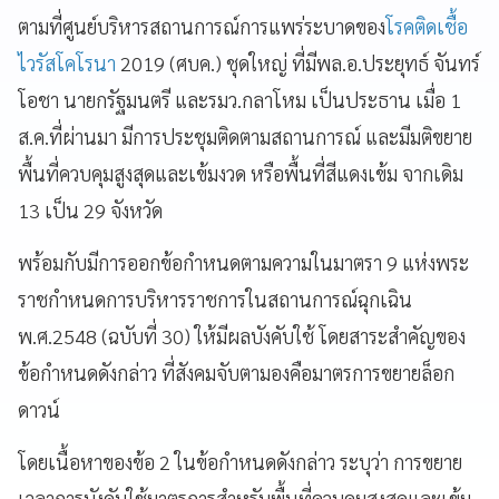
ตามที่ศูนย์บริหารสถานการณ์การแพร่ระบาดของ
โรคติดเชื้อ
ไวรัสโคโรนา
2019 (
ศบค
.)
ชุดใหญ่
ที่มีพล
.
อ
.
ประยุทธ์
จันทร์
โอชา
นายกรัฐมนตรี
และรมว
.
กลาโหม
เป็นประธาน
เมื่อ
1
ส
.
ค
.
ที่ผ่านมา
มีการประชุมติดตามสถานการณ์
และมีมติขยาย
พื้นที่ควบคุมสูงสุดและเข้มงวด
หรือพื้นที่สีแดงเข้ม
จากเดิม
13
เป็น
29
จังหวัด
พร้อมกับมีการออกข้อกําหนดตามความในมาตรา
9
แห่งพระ
ราชกำหนดการบริหารราชการในสถานการณ์ฉุกเฉิน
พ
.
ศ
.2548 (
ฉบับที่
30)
ให้มีผลบังคับใช้
โดยสาระสำคัญของ
ข้อกำหนดดังกล่าว
ที่สังคมจับตามองคือมาตรการขยายล็อก
ดาวน์
โดยเนื้อหาของข้อ
2
ในข้อกำหนดดังกล่าว
ระบุว่า
การขยาย
เวลาการบังคับใช้มาตรการสำหรับพื้นที่ควบคุมสูงสุดและเข้ม