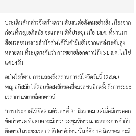
ประเด็นดังกล่าวจึงสร้างความสับสนต่อสังคมอย่างยิ่ง
เนื่องจาก
ก่อนที่พญ
.
อภิสมัย
จะแถลงมติที่ประชุมเมื่อ
1
ส
.
ค
.
ที่ผ่านมา
สื่อมวลชนหลายสำนักต่างได้รับคำยืนยันจากแหล่งระดับสูง
หลายคน
ที่ระบุตรงกันว่า
การขยายล็อกดาวน์ถึง
31
ส
.
ค
.
ไม่ใช่
แค่
14
วัน
อย่างไรก็ตาม
การแถลงถึงสถานการณ์โควิดวันนี้
(2
ส
.
ค
.)
พญ
.
อภิสมัย
ได้ตอบข้อสงสัยของสื่อมวลชนอีกครั้ง
ถึงการระยะ
เวลากานขยายล็อกดาวน์
"
การประกาศให้ยึดตามตัวเลขที่
31
สิงหาคม
แต่เมื่อมีการออก
ข้อกำหนด
ทีมศบค
.
จะมีการประชุมพิจารณาผลของการกำกับ
ติดตามในระยะเวลา
2
สัปดาห์ก่อน
นั่นก็คือ
18
สิงหาคม
จะมี