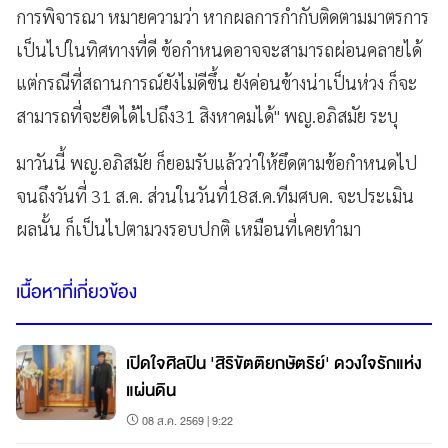
การพิจารณา
หมายความว่า
หากผลการกำกับติดตามมาตรการ
เป็นไปในทิศทางที่ดี
ข้อกำหนดอาจจะสามารถผ่อนคลายได้
แต่กรณีที่สถานการณ์ยังไม่ดีขึ้น
ยังค่อนข้างน่าเป็นห่วง
ก็จะ
สามารถที่จะยืดได้ไปถึง
31
สิงหาคมได้
"
พญ
.
อภิสมัย
ระบุ
มาวันนี้
พญ
.
อภิสมัย
ก็ยอมรับแล้วว่าให้ยึดตามข้อกำหนดไป
จนถึงวันที่
31
ส
.
ค
.
ส่วนในวันที่
18
ส
.
ค
.
ทีมศบค
.
จะประเมิน
ผลนั้น
ก็เป็นไปตามวงรอบปกติ
เหมือนที่เคยทำมา
เนื้อหาที่เกี่ยวข้อง
เปิดใจศิลปิน 'สิริขัตติยกษัตริย์' ดวงใจรักแห่ง
แผ่นดิน
08 ส.ค. 2569 | 9:22