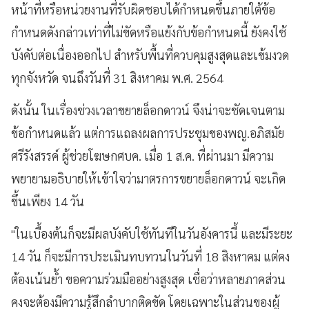
หน้าที่หรือหน่วยงานที่รับผิดชอบ
ได้กำหนดขึ้นภายใต้ข้อ
กำหนดดังกล่าวเท่าที่ไม่ขัดหรือแย้งกับข้อกำหนดนี้
ยังคงใช้
บังคับต่อเนื่องออกไป
สำหรับพื้นที่ควบคุมสูงสุดและเข้มงวด
ทุกจังหวัด
จนถึงวันที่
31
สิงหาคม
พ
.
ศ
. 2564
ดังนั้น
ในเรื่องช่วงเวลาขยายล็อกดาวน์
จึงน่าจะชัดเจนตาม
ข้อกำหนดแล้ว
แต่การแถลงผลการประชุมของพญ
.
อภิสมัย
ศรีรังสรรค์
ผู้ช่วยโฆษกศบค
.
เมื่อ
1
ส
.
ค
.
ที่ผ่านมา
มีความ
พยายามอธิบายให้เข้าใจว่ามาตรการขยายล็อกดาวน์
จะเกิด
ขึ้นเพียง
14
วัน
"
ในเบื้องต้นก็จะมีผลบังคับใช้ทันทีในวันอังคารนี้
และมีระยะ
14
วัน
ก็จะมีการประเมินทบทวนในวันที่
18
สิงหาคม
แต่คง
ต้องเน้นย้ำ
ขอความร่วมมืออย่างสูงสุด
เชื่อว่าหลายภาคส่วน
คงจะต้องมีความรู้สึกลำบากติดขัด
โดยเฉพาะในส่วนของผู้