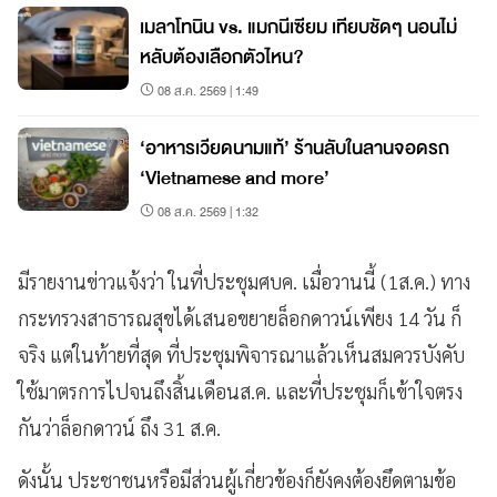
เมลาโทนิน vs. แมกนีเซียม เทียบชัดๆ นอนไม่
หลับต้องเลือกตัวไหน?
08 ส.ค. 2569 | 1:49
‘อาหารเวียดนามแท้’ ร้านลับในลานจอดรถ
‘Vietnamese and more’
08 ส.ค. 2569 | 1:32
มีรายงานข่าวแจ้งว่า
ในที่ประชุมศบค
.
เมื่อวานนี้
(1
ส
.
ค
.)
ทาง
กระทรวงสาธารณสุขได้เสนอขยายล็อกดาวน์เพียง
14
วัน
ก็
จริง
แต่ในท้ายที่สุด
ที่ประชุมพิจารณาแล้วเห็นสมควรบังคับ
ใช้มาตรการไปจนถึงสิ้นเดือนส
.
ค
.
และที่ประชุมก็เข้าใจตรง
กันว่าล็อกดาวน์
ถึง
31
ส
.
ค
.
ดังนั้น
ประชาชนหรือมีส่วนผู้เกี่ยวข้องก็ยังคงต้องยึดตามข้อ