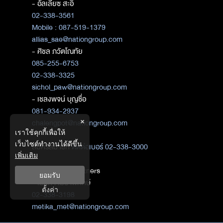
- อัลเลียซ สะอิ
02-338-3561
Mobile : 087-519-1379
allias_sae@nationgroup.com
- ศิชล ภวัตโณทัย
085-255-6753
02-338-3325
sichol_paw@nationgroup.com
- เชลงพจน์ บุญซื่อ
081-934-2937
×
chalengpot@nationgroup.com
เราใช้คุกกี้เพื่อให้
เว็บไซต์ทำงานได้ดีขึ้น
สมัครสมาชิก
ติดต่อเบอร์ 02-338-3000
เพิ่มเติม
ติดต่อ Media Partners
ยอมรับ
- เมธิกา เมธาพิทักษ์
ตั้งค่า
02-338-3198
metika_met@nationgroup.com