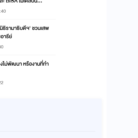
ละ BISA โมเดลปั้น
:40
นิธิรามาธิบดีฯ' ชวนเสพ
อารีย์
30
มองไม่พัฒนา หรืองานที่ทำ
22