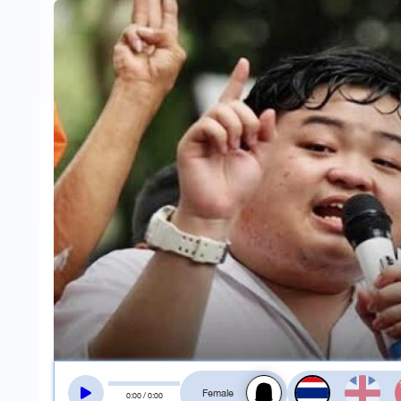
สลับเสียงอ่าน
0
:
00
/
0
:
00