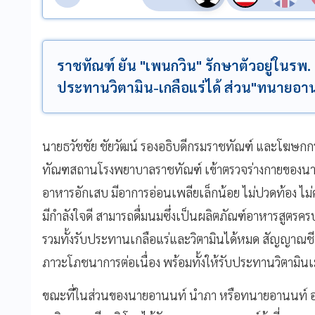
ราชทัณฑ์ ยัน "เพนกวิน" รักษาตัวอยู่ในรพ
ประทานวิตามิน-เกลือแร่ได้ ส่วน"ทนายอาน
นายธวัชชัย ชัยวัฒน์ รองอธิบดีกรมราชทัณฑ์ และโฆษกกร
ทัณฑสถานโรงพยาบาลราชทัณฑ์ เข้าตรวจร่างกายของนายพ
อาหารอักเสบ มีอาการอ่อนเพลียเล็กน้อย ไม่ปวดท้อง ไม
มีกำลังใจดี สามารถดื่มนมซึ่งเป็นผลิตภัณฑ์อาหารสูตรคร
รวมทั้งรับประทานเกลือแร่และวิตามินได้หมด สัญญาณชี
ภาวะโภชนาการต่อเนื่อง พร้อมทั้งให้รับประทานวิตามินเ
ขณะที่ในส่วนของนายอานนท์ นำภา หรือทนายอานนท์ อยู