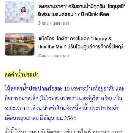
'สงครามราคา' ครีมอาบน้ำมีทุกวัน 'โชกุบุสซึ'
รีเฟรชแบรนด์รอบ 17 ปี หนีแข่งเดือด
08 ส.ค. 2569 | 8:18
‘แม็คโคร-โลตัส’ กางโมเดล ‘Happy &
Healthy Mall’ ปรับโฉมศูนย์การค้าครั้งใหญ่
08 ส.ค. 2569 | 6:38
ลดค่าน้ำประปา
ให้ลด
ค่าน้ำประปา
ลงร้อยละ 10 เฉพาะบ้านที่อยู่อาศัย และ
กิจการขนาดเล็ก (ไม่รวมส่วนราชการและรัฐวิสาหกิจ) เป็น
ระยะเวลา 2 เดือน สำหรับใบแจ้งหนี้ค่าน้ำประปาประจำ
เดือนพฤษภาคม ถึงมิถุนายน 2564
ทั้งนี้ ให้หน่วยงานรับผิดชอบ เช่น การไฟฟ้านครหลวง การ