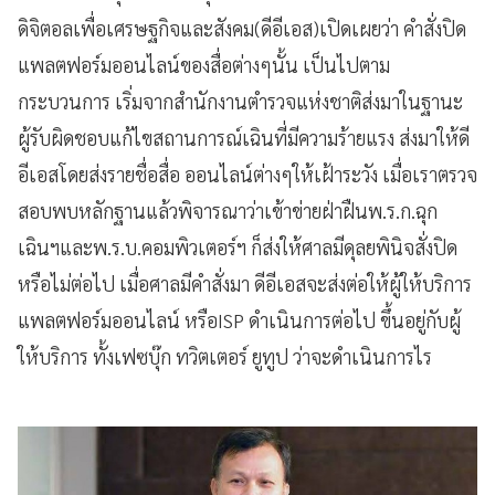
ดิจิตอลเพื่อเศรษฐกิจและสังคม(ดีอีเอส)​เปิดเผยว่า​ คำสั่งปิด
แพลตฟอร์มออนไลน์​ของสื่อต่างๆนั้น เป็นไปตาม
กระบวนการ​ เริ่มจากสำนักงานตำรวจแห่งชาติ​ส่งมาในฐานะ​
ผู้รับผิดชอบแก้ไขสถานการณ์เฉินที่มีความร้ายแรง​ ส่งมาให้ดี
อีเอสโดยส่งรายชื่อสื่อ​ ออนไลน์ต่างๆให้เฝ้าระวัง​ ​เมื่อเราตรวจ
สอบพบหลักฐานแล้วพิจารณา​ว่าเข้าข่ายฝ่าฝืนพ.ร.ก.ฉุก
เฉินฯและพ.ร.บ.คอมพิวเตอร์ฯ​ ก็ส่งให้ศาลมีดุลยพินิจสั่งปิด
หรือไม่ต่อไป​ เมื่อศาลมีคำสั่งมา​ ดีอีเอสจะส่งต่อให้ผู้ให้บริการ
แพลตฟอร์มออนไลน์​ หรือISP ดำเนินการต่อไป​ ขึ้นอยู่กับผู้
ให้บริการ​ ทั้งเฟซบุ๊ก​ ทวิตเตอร์​ ยูทูป​ ว่าจะดำเนินการไร