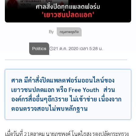
By
กรุงเทพธุรกิจ
Politics
21 ต.ค. 2020 เวลา 5:28 น.
ศาล มีคำสั่งปิดแพลตฟอร์มออนไลน์ของ​
เยาวชนปลดแอก​ หรือ​ Free Youth ​ ส่วน
องค์กรสื่ออื่นๆอีก3ราย ไม่เข้าข่าย​ เนื่องจาก
ตอนตรวจสอบไม่พบหลักฐาน
เมื่อวันที่ ​21​ตุลาคม​ นายภุชพงค์ ​โนดไธสง​ รองปลัดกระทรวง