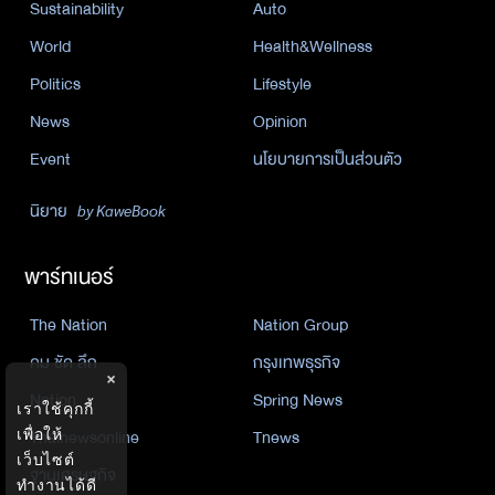
Sustainability
Auto
World
Health&Wellness
Politics
Lifestyle
News
Opinion
Event
นโยบายการเป็นส่วนตัว
นิยาย
by KaweBook
พาร์ทเนอร์
The Nation
Nation Group
คม ชัด ลึก
กรุงเทพธุรกิจ
×
Nation
Spring News
เราใช้คุกกี้
เพื่อให้
Thainewsonline
Tnews
เว็บไซต์
ฐานเศรษฐกิจ
ทำงานได้ดี