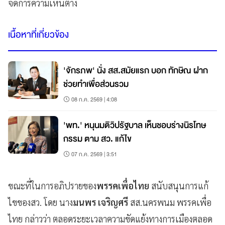
จัดการความเห็นต่าง
เนื้อหาที่เกี่ยวข้อง
'จักรภพ' นั่ง สส.สมัยแรก บอก ทักษิณ ฝาก
ช่วยทำเพื่อส่วนรวม
08 ก.ค. 2569 | 4:08
'พท.' หนุนมติวิปรัฐบาล เห็นชอบร่างนิรโทษ
กรรม ตาม สว. แก้ไข
07 ก.ค. 2569 | 3:51
ขณะที่ในการอภิปรายของ
พรรคเพื่อไทย
สนับสนุนการแก้
ไขของสว. โดย นาง
มนพร เจริญศรี
สส.นครพนม พรรคเพื่อ
ไทย กล่าวว่า ตลอดระยะเวลาความขัดแย้งทางการเมืองตลอด