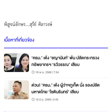
พิสูจน์อักษร....สุรีย์ ศิลาวงษ์
เนื้อหาที่เกี่ยวข้อง
‘ครม.’ เด้ง ‘ชญานันท์’ พ้น ปลัดกระทรวง
ทรัพยากรฯ ‘รวีวรรณ’ เสียบ
18 พ.ย. 2568 | 7:34
ด่วน! ‘ครม.’ เด้ง ผู้ว่าฯภูเก็ต นั่ง รองปลัด
มหาดไทย ‘โชตินรินทร์’ เสียบ
16 มิ.ย. 2569 | 4:45